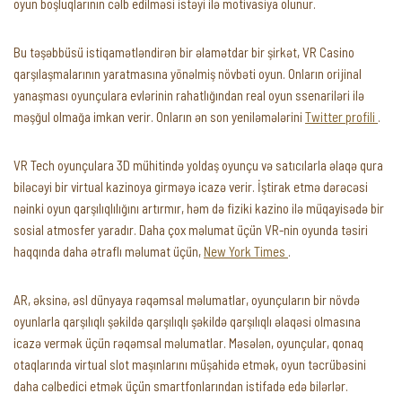
oyun boşluqlarının cəlb edilməsi istəyi ilə motivasiya olunur.
Bu təşəbbüsü istiqamətləndirən bir əlamətdar bir şirkət, VR Casino
qarşılaşmalarının yaratmasına yönəlmiş növbəti oyun. Onların orijinal
yanaşması oyunçulara evlərinin rahatlığından real oyun ssenariləri ilə
məşğul olmağa imkan verir. Onların ən son yeniləmələrini
Twitter profili
.
VR Tech oyunçulara 3D mühitində yoldaş oyunçu və satıcılarla əlaqə qura
biləcəyi bir virtual kazinoya girməyə icazə verir. İştirak etmə dərəcəsi
nəinki oyun qarşılıqlılığını artırmır, həm də fiziki kazino ilə müqayisədə bir
sosial atmosfer yaradır. Daha çox məlumat üçün VR-nin oyunda təsiri
haqqında daha ətraflı məlumat üçün,
New York Times
.
AR, əksinə, əsl dünyaya rəqəmsal məlumatlar, oyunçuların bir növdə
oyunlarla qarşılıqlı şəkildə qarşılıqlı şəkildə qarşılıqlı əlaqəsi olmasına
icazə vermək üçün rəqəmsal məlumatlar. Məsələn, oyunçular, qonaq
otaqlarında virtual slot maşınlarını müşahidə etmək, oyun təcrübəsini
daha cəlbedici etmək üçün smartfonlarından istifadə edə bilərlər.