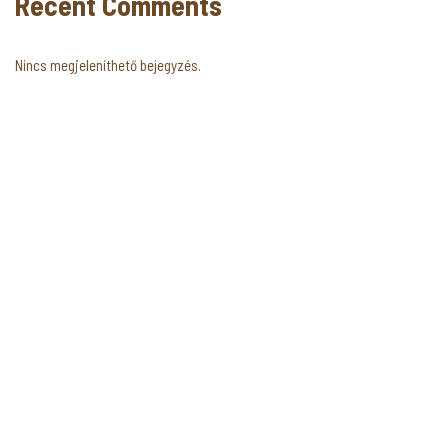
Recent Comments
Nincs megjeleníthető bejegyzés.