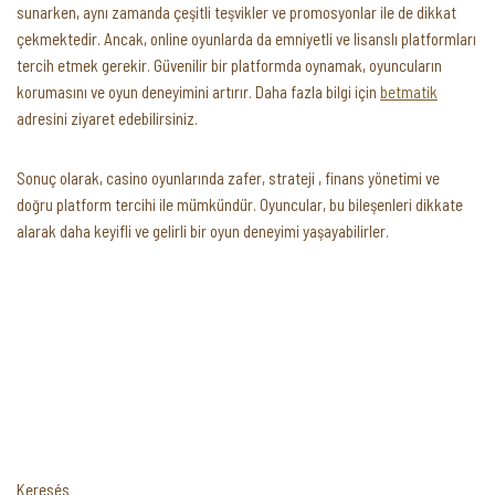
sunarken, aynı zamanda çeşitli teşvikler ve promosyonlar ile de dikkat
çekmektedir. Ancak, online oyunlarda da emniyetli ve lisanslı platformları
tercih etmek gerekir. Güvenilir bir platformda oynamak, oyuncuların
korumasını ve oyun deneyimini artırır. Daha fazla bilgi için
betmatik
adresini ziyaret edebilirsiniz.
Sonuç olarak, casino oyunlarında zafer, strateji , finans yönetimi ve
doğru platform tercihi ile mümkündür. Oyuncular, bu bileşenleri dikkate
alarak daha keyifli ve gelirli bir oyun deneyimi yaşayabilirler.
Keresés