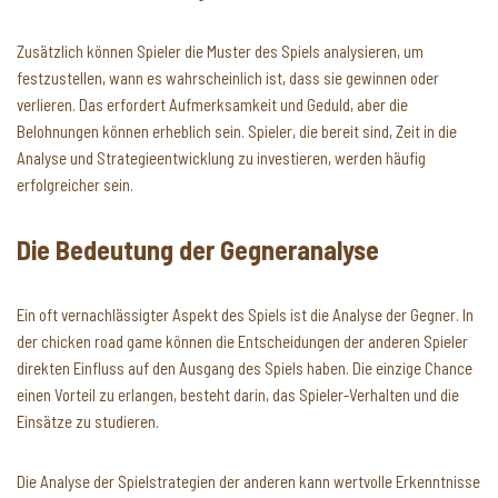
Zusätzlich können Spieler die Muster des Spiels analysieren, um
festzustellen, wann es wahrscheinlich ist, dass sie gewinnen oder
verlieren. Das erfordert Aufmerksamkeit und Geduld, aber die
Belohnungen können erheblich sein. Spieler, die bereit sind, Zeit in die
Analyse und Strategieentwicklung zu investieren, werden häufig
erfolgreicher sein.
Die Bedeutung der Gegneranalyse
Ein oft vernachlässigter Aspekt des Spiels ist die Analyse der Gegner. In
der chicken road game können die Entscheidungen der anderen Spieler
direkten Einfluss auf den Ausgang des Spiels haben. Die einzige Chance
einen Vorteil zu erlangen, besteht darin, das Spieler-Verhalten und die
Einsätze zu studieren.
Die Analyse der Spielstrategien der anderen kann wertvolle Erkenntnisse