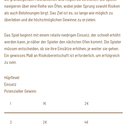
navigieren über eine Reihe von Öfen, wobei jeder Sprung sowohl Risiken
als auch Belohnungen birgt. Das Ziel ist es, so lange wie möglich zu
überleben und die höchstmöglichen Gewinne zu erzielen.
Das Spiel beginnt mit einem relativ niedrigen Einsatz, der schnell erhöht
werden kann, je näher der Spieler den nächsten Ofen kommt. Die Spieler
müssen entscheiden, ob sie ihre Einsätze erhöhen, je weiter sie gehen.
Ein gewisses Maß an Risikobereitschaft ist erforderlich, um erfolgreich
zu sein.
Hüpflevel
Einsatz
Potenzieller Gewinn
1
1€
2€
2
2€
4€