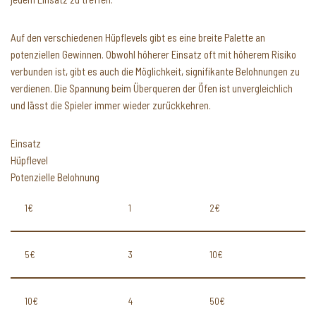
Auf den verschiedenen Hüpflevels gibt es eine breite Palette an
potenziellen Gewinnen. Obwohl höherer Einsatz oft mit höherem Risiko
verbunden ist, gibt es auch die Möglichkeit, signifikante Belohnungen zu
verdienen. Die Spannung beim Überqueren der Öfen ist unvergleichlich
und lässt die Spieler immer wieder zurückkehren.
Einsatz
Hüpflevel
Potenzielle Belohnung
1€
1
2€
5€
3
10€
10€
4
50€