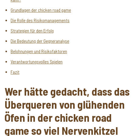
Grundlagen der chicken road game
Die Rolle des Risikomanagements
Strategien für den Erfolg
Die Bedeutung der Gegneranalyse
Belohnungen und Risikofaktoren
Verantwortungsvolles Spielen
Fazit
Wer hätte gedacht, dass das
Überqueren von glühenden
Öfen in der chicken road
game so viel Nervenkitzel