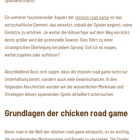
spannend macht.
Ein weiterer faszinierender Aspekt der
chicken road game
ist das
wirtschaftliche Element, das einsetzt, sobald der Spieler beginnt, seine
Einsätze zu erhöhen. Je weiter die Hühnerfigur auf dem Weg vorrückt,
desto größer wird der potenzielle Gewinn. Dies führt zu einer
strategischen Überlegung bei jedem Sprung: Soll ich es wagen,
weiterzugehen oder aufhören?
Abschließend lässt sich sagen, dass die chicken road game nicht nur
Unterhaltung bietet, sondern auch viele Gewinnchancen. In den
folgenden Abschnitten werden wir die wesentlichen Merkmale und
Strategien dieses spannenden Spiels detailliert untersuchen.
Grundlagen der chicken road game
Bevor man in die Welt der chicken road game eintaucht, ist es wichtig,
die grundlegenden Mechanismen und Regeln zu verstehen. Die Spieler