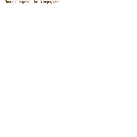
Nincs megjeleníthető bejegyzés.