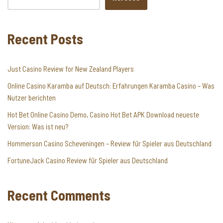
Recent Posts
Just Casino Review for New Zealand Players
Online Casino Karamba auf Deutsch: Erfahrungen Karamba Casino – Was
Nutzer berichten
Hot Bet Online Casino Demo, Casino Hot Bet APK Download neueste
Version: Was ist neu?
Hommerson Casino Scheveningen – Review für Spieler aus Deutschland
FortuneJack Casino Review für Spieler aus Deutschland
Recent Comments