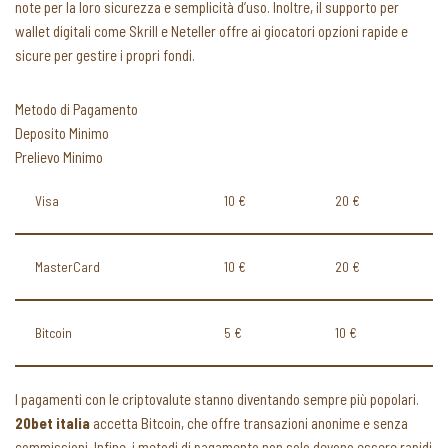
note per la loro sicurezza e semplicità d’uso. Inoltre, il supporto per
wallet digitali come Skrill e Neteller offre ai giocatori opzioni rapide e
sicure per gestire i propri fondi.
Metodo di Pagamento
Deposito Minimo
Prelievo Minimo
Visa
10 €
20 €
MasterCard
10 €
20 €
Bitcoin
5 €
10 €
I pagamenti con le criptovalute stanno diventando sempre più popolari.
20bet italia
accetta Bitcoin, che offre transazioni anonime e senza
commissioni. Infine, i metodi di pagamento non solo devono essere rapidi