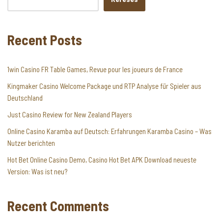
Recent Posts
1win Casino FR Table Games, Revue pour les joueurs de France
Kingmaker Casino Welcome Package und RTP Analyse für Spieler aus
Deutschland
Just Casino Review for New Zealand Players
Online Casino Karamba auf Deutsch: Erfahrungen Karamba Casino – Was
Nutzer berichten
Hot Bet Online Casino Demo, Casino Hot Bet APK Download neueste
Version: Was ist neu?
Recent Comments