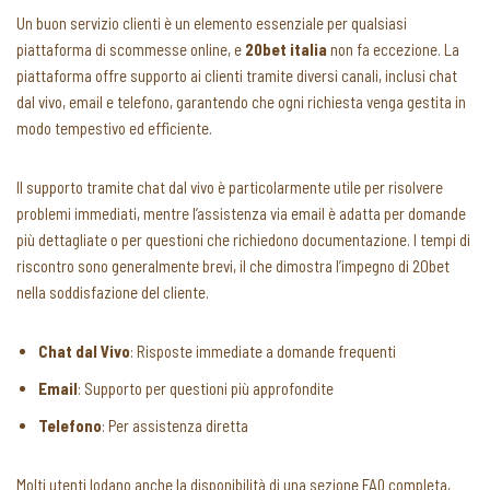
Un buon servizio clienti è un elemento essenziale per qualsiasi
piattaforma di scommesse online, e
20bet italia
non fa eccezione. La
piattaforma offre supporto ai clienti tramite diversi canali, inclusi chat
dal vivo, email e telefono, garantendo che ogni richiesta venga gestita in
modo tempestivo ed efficiente.
Il supporto tramite chat dal vivo è particolarmente utile per risolvere
problemi immediati, mentre l’assistenza via email è adatta per domande
più dettagliate o per questioni che richiedono documentazione. I tempi di
riscontro sono generalmente brevi, il che dimostra l’impegno di 20bet
nella soddisfazione del cliente.
Chat dal Vivo
: Risposte immediate a domande frequenti
Email
: Supporto per questioni più approfondite
Telefono
: Per assistenza diretta
Molti utenti lodano anche la disponibilità di una sezione FAQ completa,