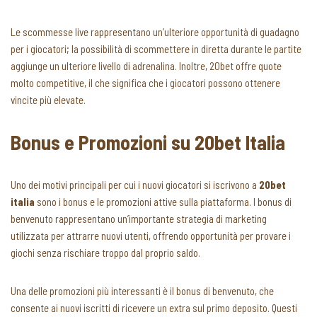
Le scommesse live rappresentano un’ulteriore opportunità di guadagno
per i giocatori; la possibilità di scommettere in diretta durante le partite
aggiunge un ulteriore livello di adrenalina. Inoltre, 20bet offre quote
molto competitive, il che significa che i giocatori possono ottenere
vincite più elevate.
Bonus e Promozioni su 20bet Italia
Uno dei motivi principali per cui i nuovi giocatori si iscrivono a
20bet
italia
sono i bonus e le promozioni attive sulla piattaforma. I bonus di
benvenuto rappresentano un’importante strategia di marketing
utilizzata per attrarre nuovi utenti, offrendo opportunità per provare i
giochi senza rischiare troppo dal proprio saldo.
Una delle promozioni più interessanti è il bonus di benvenuto, che
consente ai nuovi iscritti di ricevere un extra sul primo deposito. Questi