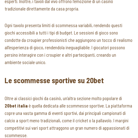
esperti. Inoltre, i tavoli dal vivo offrono l’emozione di un casinò
tradizionale direttamente da casa propria.
Ogni tavolo presenta limiti di scommessa variabili, rendendo questi
giochi accessibili a tutti i tipi di budget. Le sessioni di gioco sono
condotte da croupier professionisti che aggiungono un tocco di realismo
all’esperienza di gioco, rendendola ineguagliabile. I giocatori possono
persino interagire con i croupier e altri partecipanti, creando un
ambiente sociale unico.
Le scommesse sportive su 20bet
Oltre ai classici giochi da casinò, un’altra sezione molto popolare di
20bet italia
è quella dedicata alle scommesse sportive. La piattaforma
copre una vasta gamma di eventi sportivi, dai principali campionati di
calcio a sport meno tradizionali, come il cricket o la pallavolo. I margini
competitivi sui vari sport attraggono un gran numero di appassionati di
scommesse.