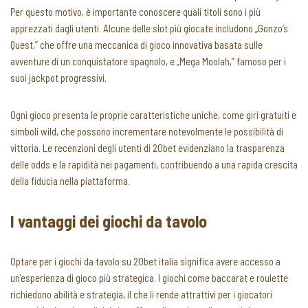
Per questo motivo, è importante conoscere quali titoli sono i più
apprezzati dagli utenti. Alcune delle slot più giocate includono „Gonzo’s
Quest,” che offre una meccanica di gioco innovativa basata sulle
avventure di un conquistatore spagnolo, e „Mega Moolah,” famoso per i
suoi jackpot progressivi.
Ogni gioco presenta le proprie caratteristiche uniche, come giri gratuiti e
simboli wild, che possono incrementare notevolmente le possibilità di
vittoria. Le recenzioni degli utenti di 20bet evidenziano la trasparenza
delle odds e la rapidità nei pagamenti, contribuendo a una rapida crescita
della fiducia nella piattaforma.
I vantaggi dei giochi da tavolo
Optare per i giochi da tavolo su 20bet italia significa avere accesso a
un’esperienza di gioco più strategica. I giochi come baccarat e roulette
richiedono abilità e strategia, il che li rende attrattivi per i giocatori