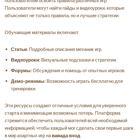
пользователям освоить правила различных игр.
Пользователи могут найти гайды и видеоуроки, которые
объясняют не только правила, но и лучшие стратегии.
Обучающие материалы включают:
Статьи:
Подробные описания механик игр.
Видеоуроки:
Визуальные подсказки и стратегии.
Форумы:
Обсуждения и помощь от опытных игроков.
Демо-режимы:
Возможность играть бесплатно для
тренировки.
Эти ресурсы создают отличные условия для уверенного
старта и минимизации возможных потерь. Платформа
стремится обеспечить пользователей всей необходимой
информацией, чтобы каждый мог сделать свои первые шаги
в мир азартных игр на
вавада вход
.