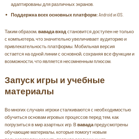
адаптированы для различных экранов.
Поддержка всех основных платформ:
Android и iOS.
Таким образом,
вавада вход
становится доступен не только
с компьютера, что значительно увеличивает аудиторию и
привлекательность платформы. Мобильная версия
остается на одной линии с основной, сохраняя все функции и
возможности, что является несомненным плюсом.
Запуск игры и учебные
материалы
Во многих случаях игроки сталкиваются с необходимостью
обучиться основам игровых процессов перед тем, как
погрузиться в мир азартных игр. В
вавада
предусмотрены
обучающие материалы, которые помогут новым