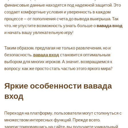
финансовые данные находятся под надежной защитой. Это
создает комфортные условия и уверенность в каждом
процессе — от пополнения счета до вывода выигрыша. Так
что, не упустите возможность узнать больше о
вавада вход
и начать вашу увлекательную игру!
Таким образом, предлагая не только развлечения, но и
безопасность,
вавада вход
становится оптимальным
выбором для многих игроков. А значит, возвращаемся к
вопросу: как же просто стать частью этого яркого мира?
Яркие особенности вавада
вход
Переходя на платформу, пользователи могут столкнуться с
множеством интересных функций. Прежде всего,
зарегистрировавшись на сайте, вы получаете уникальный