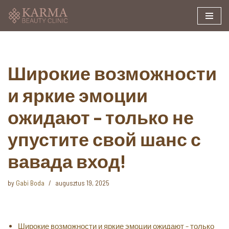
Skip
to
content
Широкие возможности
и яркие эмоции
ожидают – только не
упустите свой шанс с
вавада вход!
by
Gabi Boda
augusztus 19, 2025
Широкие возможности и яркие эмоции ожидают – только