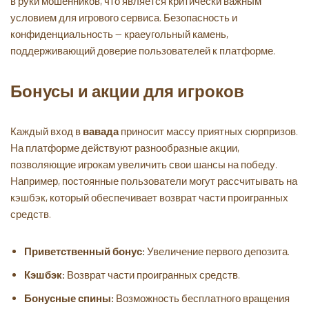
в руки мошенников, что является критически важным
условием для игрового сервиса. Безопасность и
конфиденциальность — краеугольный камень,
поддерживающий доверие пользователей к платформе.
Бонусы и акции для игроков
Каждый вход в
вавада
приносит массу приятных сюрпризов.
На платформе действуют разнообразные акции,
позволяющие игрокам увеличить свои шансы на победу.
Например, постоянные пользователи могут рассчитывать на
кэшбэк, который обеспечивает возврат части проигранных
средств.
Приветственный бонус:
Увеличение первого депозита.
Кэшбэк:
Возврат части проигранных средств.
Бонусные спины:
Возможность бесплатного вращения