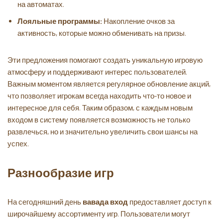
на автоматах.
Лояльные программы:
Накопление очков за
активность, которые можно обменивать на призы.
Эти предложения помогают создать уникальную игровую
атмосферу и поддерживают интерес пользователей.
Важным моментом является регулярное обновление акций,
что позволяет игрокам всегда находить что-то новое и
интересное для себя. Таким образом, с каждым новым
входом в систему появляется возможность не только
развлечься, но и значительно увеличить свои шансы на
успех.
Разнообразие игр
На сегодняшний день
вавада вход
предоставляет доступ к
широчайшему ассортименту игр. Пользователи могут