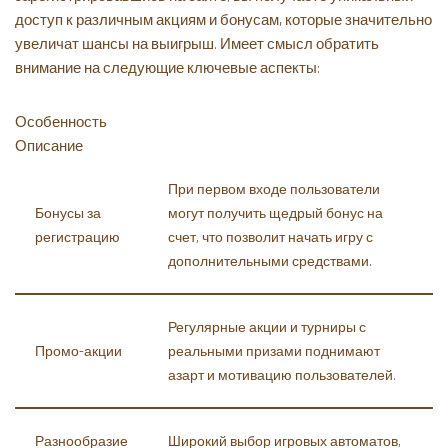
доступ к различным акциям и бонусам, которые значительно
увеличат шансы на выигрыш. Имеет смысл обратить
внимание на следующие ключевые аспекты:
Особенность
Описание
При первом входе пользователи
Бонусы за
могут получить щедрый бонус на
регистрацию
счет, что позволит начать игру с
дополнительными средствами.
Регулярные акции и турниры с
Промо-акции
реальными призами поднимают
азарт и мотивацию пользователей.
Разнообразие
Широкий выбор игровых автоматов,