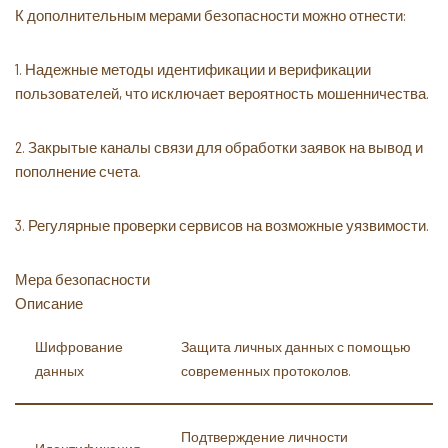
К дополнительным мерами безопасности можно отнести:
1. Надежные методы идентификации и верификации
пользователей, что исключает вероятность мошенничества.
2. Закрытые каналы связи для обработки заявок на вывод и
пополнение счета.
3. Регулярные проверки сервисов на возможные уязвимости.
Мера безопасности
Описание
Шифрование
Защита личных данных с помощью
данных
современных протоколов.
Подтверждение личности