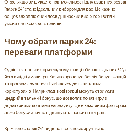
Отже, якщо ви шукаєте нові можливості для азартних розваг,
“парик 24” стане ідеальним вибором для вас. Це казино
обіцяє захоплюючий досвід, широкий вибір ігор і вигідні
умови для всіх своїх гравців.
Чому обрати парик 24:
переваги платформи
Однією з головних причин, чому гравці обирають „парик 24”, є
його вигідні умови гри. Казино пропонує безліч бонусів, акцій
та програм лояльності, які заохочують активних
користувачів. Наприклад, нові гравці можуть отримати
щедрий вітальний бонус, що дозволяє почати гру з
додатковими коштами на рахунку. Це є важливим фактором,
адже бонуси значно підвищують шанси на виграш.
Крім того, „парик 24” виділяється своєю зручністю