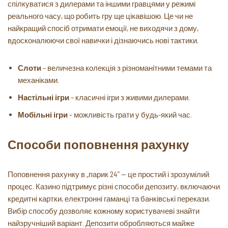
спілкуватися з дилерами та іншими гравцями у режимі
реального часу, що робить гру ще цікавішою. Це чи не
найкращий спосіб отримати емоції, не виходячи з дому,
вдосконалюючи свої навички і дізнаючись нові тактики.
Слоти
– величезна колекція з різноманітними темами та
механіками.
Настільні ігри
– класичні ігри з живими дилерами.
Мобільні ігри
– можливість грати у будь-який час.
Способи поповнення рахунку
Поповнення рахунку в „парик 24” — це простий і зрозумілий
процес. Казино підтримує різні способи депозиту, включаючи
кредитні картки, електронні гаманці та банківські перекази.
Вибір способу дозволяє кожному користувачеві знайти
найзручніший варіант. Депозити обробляються майже