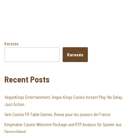
Keresés
Keresés
Recent Posts
VegasKings Entertainment, Vegas Kings Casino Instant Play: No Delay,
Just Action
1win Casino FR Table Games, Revue pour les joueurs de France
Kingmaker Casino Welcome Package und RTP Analyse für Spieler aus
Deutschland