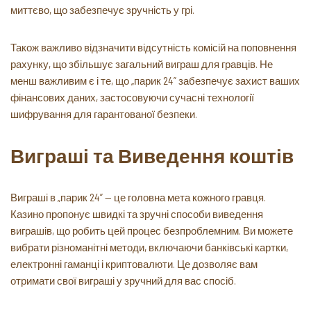
миттєво, що забезпечує зручність у грі.
Також важливо відзначити відсутність комісій на поповнення
рахунку, що збільшує загальний виграш для гравців. Не
менш важливим є і те, що „парик 24” забезпечує захист ваших
фінансових даних, застосовуючи сучасні технології
шифрування для гарантованої безпеки.
Виграші та Виведення коштів
Виграші в „парик 24” — це головна мета кожного гравця.
Казино пропонує швидкі та зручні способи виведення
виграшів, що робить цей процес безпроблемним. Ви можете
вибрати різноманітні методи, включаючи банківські картки,
електронні гаманці і криптовалюти. Це дозволяє вам
отримати свої виграші у зручний для вас спосіб.