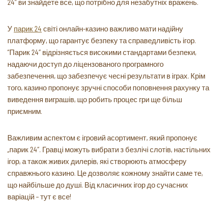
24” ви знайдете все, що потрібно для незабутніх вражень.
У
парик 24
світі онлайн-казино важливо мати надійну
платформу, що гарантує безпеку та справедливість ігор.
“Парик 24” відрізняється високими стандартами безпеки,
надаючи доступ до ліцензованого програмного
забезпечення, що забезпечує чесні результати в іграх. Крім
того, казино пропонує зручні способи поповнення рахунку та
виведення виграшів, що робить процес гри ще більш
приємним.
Важливим аспектом є ігровий асортимент, який пропонує
„парик 24”. Гравці можуть вибрати з безлічі слотів, настільних
ігор, а також живих дилерів, які створюють атмосферу
справжнього казино. Це дозволяє кожному знайти саме те,
що найбільше до душі. Від класичних ігор до сучасних
варіацій – тут є все!