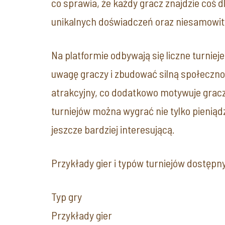
co sprawia, że każdy gracz znajdzie coś 
unikalnych doświadczeń oraz niesamowit
Na platformie odbywają się liczne turniej
uwagę graczy i zbudować silną społecznoś
atrakcyjny, co dodatkowo motywuje gracz
turniejów można wygrać nie tylko pieniądz
jeszcze bardziej interesującą.
Przykłady gier i typów turniejów dostęp
Typ gry
Przykłady gier