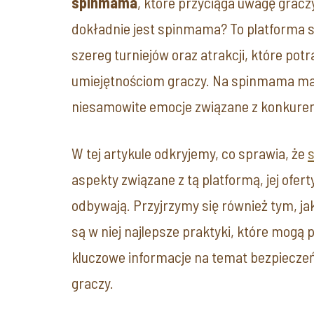
spinmama
, które przyciąga uwagę gracz
dokładnie jest spinmama? To platforma s
szereg turniejów oraz atrakcji, które pot
umiejętnościom graczy. Na spinmama masz
niesamowite emocje związane z konkuren
W tej artykule odkryjemy, co sprawia, że
aspekty związane z tą platformą, jej oferty
odbywają. Przyjrzymy się również tym, j
są w niej najlepsze praktyki, które mog
kluczowe informacje na temat bezpieczeń
graczy.