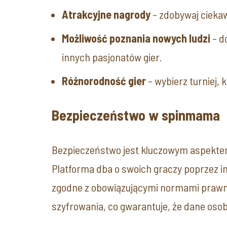
Atrakcyjne nagrody
– zdobywaj ciekaw
Możliwość poznania nowych ludzi
– d
innych pasjonatów gier.
Różnorodność gier
– wybierz turniej,
Bezpieczeństwo w spinmama
Bezpieczeństwo jest kluczowym aspekte
Platforma dba o swoich graczy poprzez 
zgodne z obowiązującymi normami prawn
szyfrowania, co gwarantuje, że dane oso