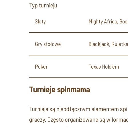
Typ turnieju
Sloty
Mighty Africa, Boo
Gry stołowe
Blackjack, Ruletk
Poker
Texas Hold’em
Turnieje spinmama
Turnieje są nieodłącznym elementem spi
graczy. Często organizowane są w formac