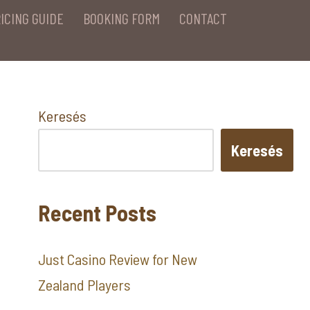
ICING GUIDE
BOOKING FORM
CONTACT
Keresés
Keresés
Recent Posts
Just Casino Review for New
Zealand Players