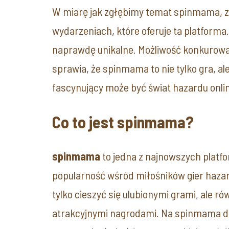
W miarę jak zgłębimy temat spinmama, z
wydarzeniach, które oferuje ta platforma
naprawdę unikalne. Możliwość konkurowan
sprawia, że spinmama to nie tylko gra, al
fascynujący może być świat hazardu onli
Co to jest spinmama?
spinmama
to jedna z najnowszych platf
popularność wśród miłośników gier hazar
tylko cieszyć się ulubionymi grami, ale r
atrakcyjnymi nagrodami. Na spinmama do