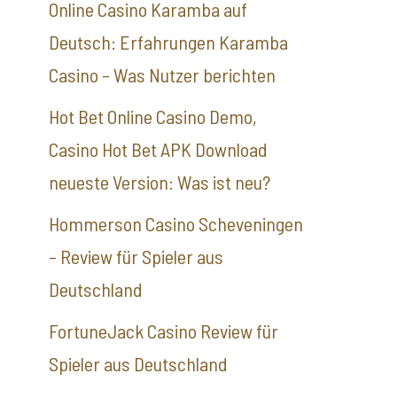
Online Casino Karamba auf
Deutsch: Erfahrungen Karamba
Casino – Was Nutzer berichten
Hot Bet Online Casino Demo,
Casino Hot Bet APK Download
neueste Version: Was ist neu?
Hommerson Casino Scheveningen
– Review für Spieler aus
Deutschland
FortuneJack Casino Review für
Spieler aus Deutschland