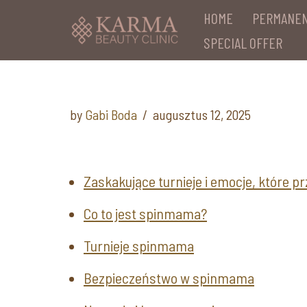
HOME
PERMANEN
Skip
SPECIAL OFFER
to
content
by
Gabi Boda
augusztus 12, 2025
Zaskakujące turnieje i emocje, które p
Co to jest spinmama?
Turnieje spinmama
Bezpieczeństwo w spinmama