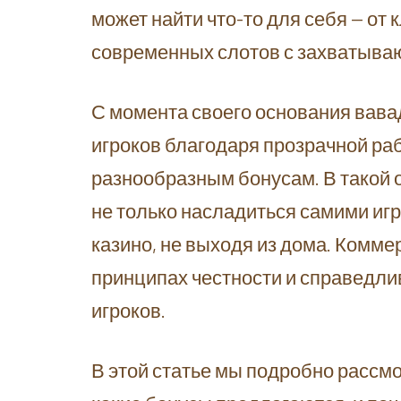
может найти что-то для себя — от 
современных слотов с захватыв
С момента своего основания вава
игроков благодаря прозрачной ра
разнообразным бонусам. В такой 
не только насладиться самими иг
казино, не выходя из дома. Комме
принципах честности и справедлив
игроков.
В этой статье мы подробно рассмо