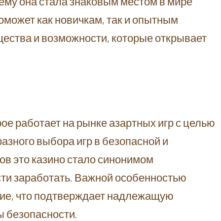
чему она стала знаковым местом в мире
оможет как новичкам, так и опытным
ества и возможности, которые открывает
рое работает на рынке азартных игр с целью
азного выбора игр в безопасной и
ов это казино стало синонимом
сти заработать. Важной особенностью
ние, что подтверждает надлежащую
ы безопасности.