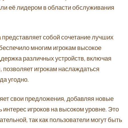
ли её лидером в области обслуживания
 представляет собой сочетание лучших
обеспечило многим игрокам высокое
ддержка различных устройств, включая
 позволяет игрокам наслаждаться
да угодно.
ет свои предложения, добавляя новые
 интерес игроков на высоком уровне. Это
тельной, так как пользователи могут быть