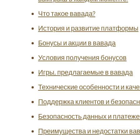
Что такое вавада?
История и развитие платформы
Бонусы и акции в вавада
Условия получения бонусов
Игры, предлагаемые в вавада
Технические особенности и каче
Поддержка клиентов и безопасн
Безопасность данных и платеже
Преимущества и недостатки ва