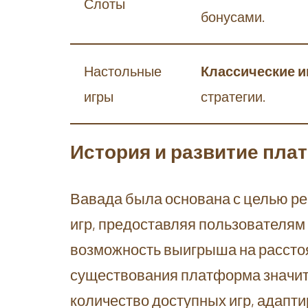
Слоты
бонусами.
Настольные
Классические 
игры
стратегии.
История и развитие пл
Вавада была основана с целью р
игр, предоставляя пользователям
возможность выигрыша на расстоян
существования платформа значит
количество доступных игр, адапти