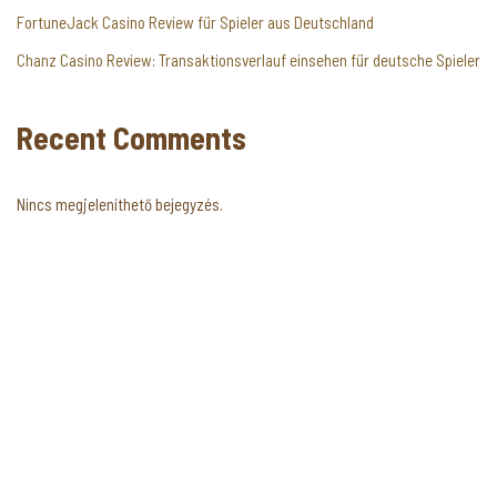
FortuneJack Casino Review für Spieler aus Deutschland
Chanz Casino Review: Transaktionsverlauf einsehen für deutsche Spieler
Recent Comments
Nincs megjeleníthető bejegyzés.