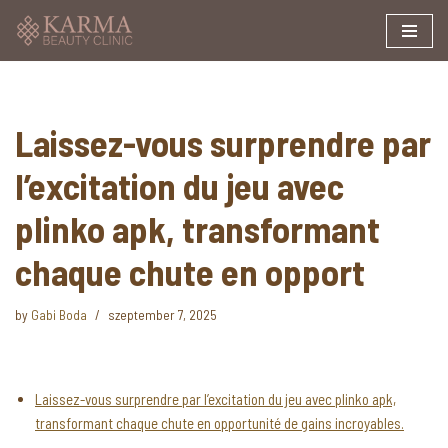
Skip
to
content
Laissez-vous surprendre par
l’excitation du jeu avec
plinko apk, transformant
chaque chute en opport
by
Gabi Boda
szeptember 7, 2025
Laissez-vous surprendre par l’excitation du jeu avec plinko apk,
transformant chaque chute en opportunité de gains incroyables.