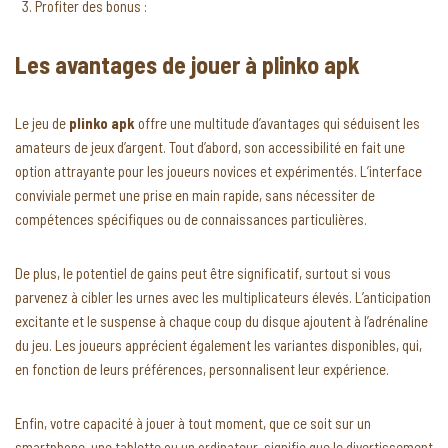
Profiter des bonus :
Les avantages de jouer à plinko apk
Le jeu de
plinko apk
offre une multitude d’avantages qui séduisent les
amateurs de jeux d’argent. Tout d’abord, son accessibilité en fait une
option attrayante pour les joueurs novices et expérimentés. L’interface
conviviale permet une prise en main rapide, sans nécessiter de
compétences spécifiques ou de connaissances particulières.
De plus, le potentiel de gains peut être significatif, surtout si vous
parvenez à cibler les urnes avec les multiplicateurs élevés. L’anticipation
excitante et le suspense à chaque coup du disque ajoutent à l’adrénaline
du jeu. Les joueurs apprécient également les variantes disponibles, qui,
en fonction de leurs préférences, personnalisent leur expérience.
Enfin, votre capacité à jouer à tout moment, que ce soit sur un
smartphone, une tablette ou un ordinateur, signifie que le divertissement