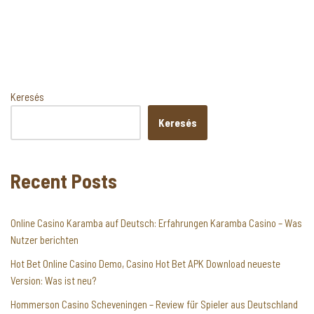
Keresés
Keresés
Recent Posts
Online Casino Karamba auf Deutsch: Erfahrungen Karamba Casino – Was
Nutzer berichten
Hot Bet Online Casino Demo, Casino Hot Bet APK Download neueste
Version: Was ist neu?
Hommerson Casino Scheveningen – Review für Spieler aus Deutschland