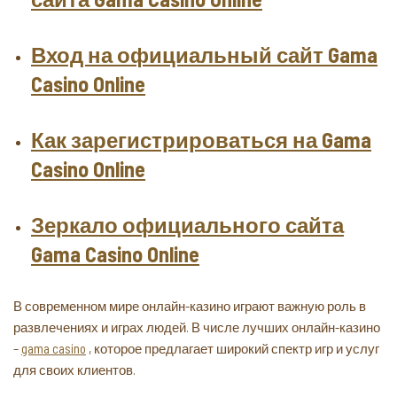
Вход на официальный сайт Gama
Casino Online
Как зарегистрироваться на Gama
Casino Online
Зеркало официального сайта
Gama Casino Online
В современном мире онлайн-казино играют важную роль в
развлечениях и играх людей. В числе лучших онлайн-казино
–
gama casino
, которое предлагает широкий спектр игр и услуг
для своих клиентов.