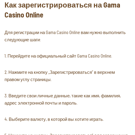
Как зарегистрироваться на Gama
Casino Online
Для регистрации на Gama Casino Online вам нужно выполнить
следующие шаги:
1. Перейдите на официальный сайт Gama Casino Online.
2. Нажмите на кнопку „Зарегистрироваться” в верхнем
правом углу страницы.
3. Введите свои личные данные, такие как имя, фамилия,
адрес электронной почты и пароль.
4. Выберите валюту, в которой вы хотите играть.