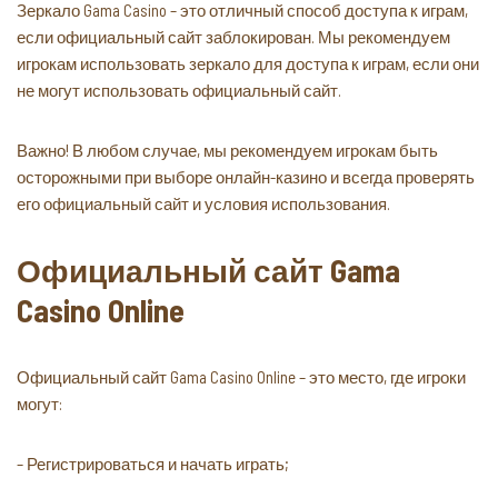
Зеркало Gama Casino – это отличный способ доступа к играм,
если официальный сайт заблокирован. Мы рекомендуем
игрокам использовать зеркало для доступа к играм, если они
не могут использовать официальный сайт.
Важно! В любом случае, мы рекомендуем игрокам быть
осторожными при выборе онлайн-казино и всегда проверять
его официальный сайт и условия использования.
Официальный сайт Gama
Casino Online
Официальный сайт Gama Casino Online – это место, где игроки
могут:
– Регистрироваться и начать играть;