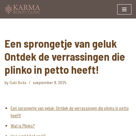
Skip
to
content
Een sprongetje van geluk
Ontdek de verrassingen die
plinko in petto heeft!
by
Gabi Boda
szeptember 8, 2025
Een sprongetje van geluk: Ontdek de verrassingen die plinko in petto
heeft!
Wat is Plinko?