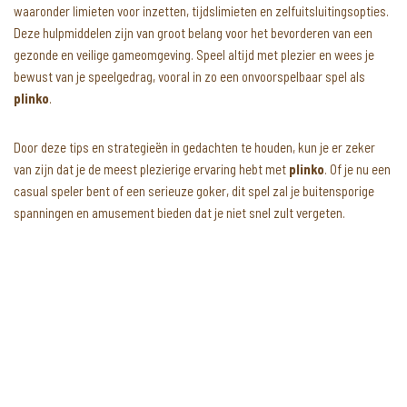
waaronder limieten voor inzetten, tijdslimieten en zelfuitsluitingsopties.
Deze hulpmiddelen zijn van groot belang voor het bevorderen van een
gezonde en veilige gameomgeving. Speel altijd met plezier en wees je
bewust van je speelgedrag, vooral in zo een onvoorspelbaar spel als
plinko
.
Door deze tips en strategieën in gedachten te houden, kun je er zeker
van zijn dat je de meest plezierige ervaring hebt met
plinko
. Of je nu een
casual speler bent of een serieuze goker, dit spel zal je buitensporige
spanningen en amusement bieden dat je niet snel zult vergeten.