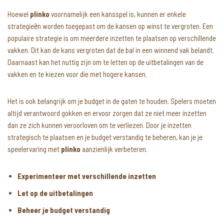
Hoewel
plinko
voornamelijk een kansspel is, kunnen er enkele
strategieën worden toegepast om de kansen op winst te vergroten. Een
populaire strategie is om meerdere inzetten te plaatsen op verschillende
vakken. Dit kan de kans vergroten dat de bal in een winnend vak belandt.
Daarnaast kan het nuttig zijn om te letten op de uitbetalingen van de
vakken en te kiezen voor die met hogere kansen.
Het is ook belangrijk om je budget in de gaten te houden. Spelers moeten
altijd verantwoord gokken en ervoor zorgen dat ze niet meer inzetten
dan ze zich kunnen veroorloven om te verliezen. Door je inzetten
strategisch te plaatsen en je budget verstandig te beheren, kan je je
speelervaring met
plinko
aanzienlijk verbeteren.
Experimenteer met verschillende inzetten
Let op de uitbetalingen
Beheer je budget verstandig