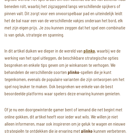
beneden rolt, waarbij het zigzaggend langs verschillende spijkers of
pinnen valt. Dit zorgt voor een onvoorspelbaar pad en uiteindelijk leidt
het de bal naar een van de verschillende vakjes onderaan het bord, elk
met zijn eigen prijs. Je zou kunnen zeggen dat het spel een combinatie
is van geluk, strategie en spanning.
In dit artikel duiken we dieper in de wereld van
plinko
, waarbij we de
werking van het spel uitleggen, de beschikbare strategische opties
bespreken en enkele tips geven om je winkansen te verhogen. We
behandelen de verschillende soorten
plinko
-spellen die je kunt
tegenkomen, evenals de populaire varianten die zijn ontworpen om het
spel nog leuker te maken. Ook bespreken we enkele van de best
beoordeelde platforms waar spelers deze ervaring kunnen genieten.
Of je nu een doorgewinterde gamer bent of iemand die net begint met
online gokken, dit artikel heeft voor ieder wat wils. We willen je niet
alleen informeren, maar ook inspireren om je geluk te wagen en nieuwe
strategieën te ontdekken die je ervaring met
plinko
kunnen verbeteren.