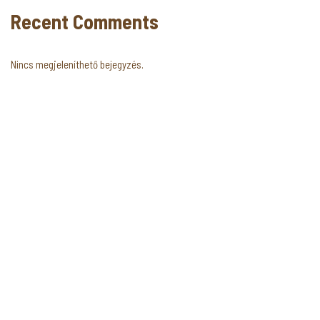
Recent Comments
Nincs megjeleníthető bejegyzés.