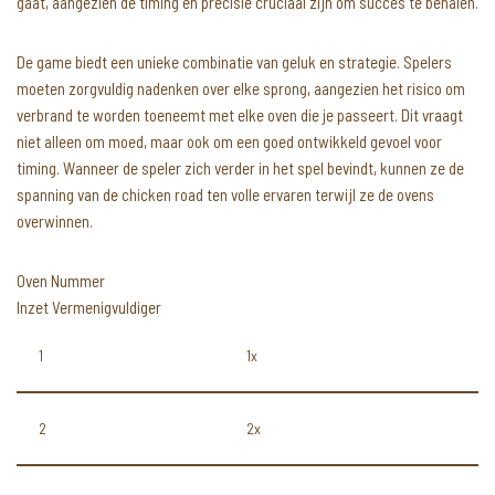
gaat, aangezien de timing en precisie cruciaal zijn om succes te behalen.
De game biedt een unieke combinatie van geluk en strategie. Spelers
moeten zorgvuldig nadenken over elke sprong, aangezien het risico om
verbrand te worden toeneemt met elke oven die je passeert. Dit vraagt
niet alleen om moed, maar ook om een goed ontwikkeld gevoel voor
timing. Wanneer de speler zich verder in het spel bevindt, kunnen ze de
spanning van de chicken road ten volle ervaren terwijl ze de ovens
overwinnen.
Oven Nummer
Inzet Vermenigvuldiger
1
1x
2
2x