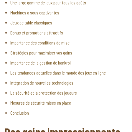
Une large gamme de jeux pour tous les goûts
Machines à sous captivantes
Jeux de table classiques
Bonus et promotions attractifs
Importance des conditions de mise
Stratégies pour maximiser vos gains
Importance de la gestion de bankroll
Les tendances actuelles dans le monde des jeux en ligne
Intégration de nouvelles technologies
La sécurité et la protection des joueurs
Mesures de sécurité mises en place
Conclusion
Des gains impressionnants