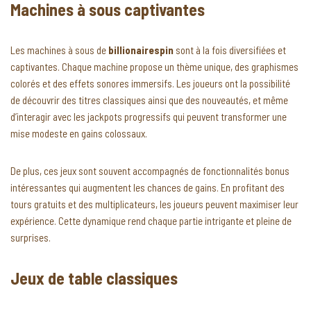
Machines à sous captivantes
Les machines à sous de
billionairespin
sont à la fois diversifiées et
captivantes. Chaque machine propose un thème unique, des graphismes
colorés et des effets sonores immersifs. Les joueurs ont la possibilité
de découvrir des titres classiques ainsi que des nouveautés, et même
d’interagir avec les jackpots progressifs qui peuvent transformer une
mise modeste en gains colossaux.
De plus, ces jeux sont souvent accompagnés de fonctionnalités bonus
intéressantes qui augmentent les chances de gains. En profitant des
tours gratuits et des multiplicateurs, les joueurs peuvent maximiser leur
expérience. Cette dynamique rend chaque partie intrigante et pleine de
surprises.
Jeux de table classiques