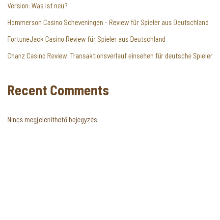
Version: Was ist neu?
Hommerson Casino Scheveningen – Review für Spieler aus Deutschland
FortuneJack Casino Review für Spieler aus Deutschland
Chanz Casino Review: Transaktionsverlauf einsehen für deutsche Spieler
Recent Comments
Nincs megjeleníthető bejegyzés.