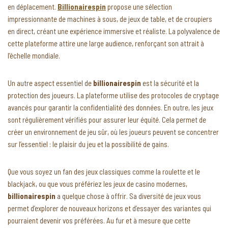
en déplacement.
Billionairespin
propose une sélection
impressionnante de machines à sous, de jeux de table, et de croupiers
en direct, créant une expérience immersive et réaliste. La polyvalence de
cette plateforme attire une large audience, renforçant son attrait à
l’échelle mondiale.
Un autre aspect essentiel de
billionairespin
est la sécurité et la
protection des joueurs. La plateforme utilise des protocoles de cryptage
avancés pour garantir la confidentialité des données. En outre, les jeux
sont régulièrement vérifiés pour assurer leur équité. Cela permet de
créer un environnement de jeu sûr, où les joueurs peuvent se concentrer
sur l’essentiel : le plaisir du jeu et la possibilité de gains.
Que vous soyez un fan des jeux classiques comme la roulette et le
blackjack, ou que vous préfériez les jeux de casino modernes,
billionairespin
a quelque chose à offrir. Sa diversité de jeux vous
permet d’explorer de nouveaux horizons et d’essayer des variantes qui
pourraient devenir vos préférées. Au fur et à mesure que cette