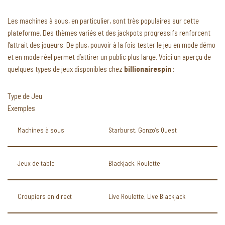
Les machines à sous, en particulier, sont très populaires sur cette
plateforme. Des thèmes variés et des jackpots progressifs renforcent
l’attrait des joueurs. De plus, pouvoir à la fois tester le jeu en mode démo
et en mode réel permet d’attirer un public plus large. Voici un aperçu de
quelques types de jeux disponibles chez
billionairespin
:
Type de Jeu
Exemples
Machines à sous
Starburst, Gonzo’s Quest
Jeux de table
Blackjack, Roulette
Croupiers en direct
Live Roulette, Live Blackjack