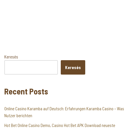
Keresés
Keresés
Recent Posts
Online Casino Karamba auf Deutsch: Erfahrungen Karamba Casino – Was
Nutzer berichten
Hot Bet Online Casino Demo, Casino Hot Bet APK Download neueste