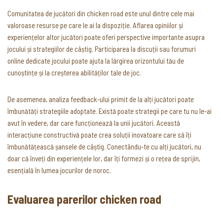
Comunitatea de jucători din chicken road este unul dintre cele mai
valoroase resurse pe care le ai la dispoziție. Aflarea opiniilor și
experiențelor altor jucători poate oferi perspective importante asupra
jocului și strategiilor de câștig. Participarea la discuții sau forumuri
online dedicate jocului poate ajuta la lărgirea orizontului tău de
cunoștințe și la creșterea abilităților tale de joc.
De asemenea, analiza feedback-ului primit de la alți jucători poate
îmbunătăți strategiile adoptate. Există poate strategii pe care tu nu le-ai
avut în vedere, dar care funcționează la unii jucători. Această
interacțiune constructivă poate crea soluții inovatoare care să îți
îmbunătățească șansele de câștig. Conectându-te cu alți jucători, nu
doar că înveți din experiențele lor, dar îți formezi și o rețea de sprijin,
esențială în lumea jocurilor de noroc.
Evaluarea parerilor chicken road