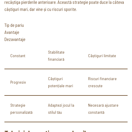
recâștiga pierderile anterioare. Această strategie poate duce la câteva
câștiguri mari, dar vine și cu riscuri sporite.
Tip de pariu
Avantaje
Dezavantaje
Stabilitate
Constant
Câștiguri limitate
financiară
Câștiguri
Riscuri financiare
Progresiv
potențiale mari
crescute
Strategie
Adaptezi jocul la
Necesară ajustare
personalizată
stilul tău
constantă