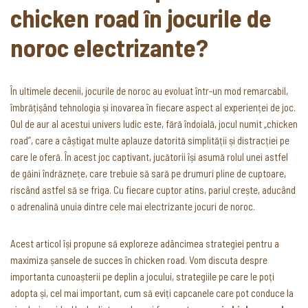
chicken road în jocurile de
noroc electrizante?
În ultimele decenii, jocurile de noroc au evoluat într-un mod remarcabil,
îmbrățișând tehnologia și inovarea în fiecare aspect al experienței de joc.
Oul de aur al acestui univers ludic este, fără îndoială, jocul numit „chicken
road”, care a câștigat multe aplauze datorită simplității și distracției pe
care le oferă. În acest joc captivant, jucătorii își asumă rolul unei astfel
de găini îndrăznețe, care trebuie să sară pe drumuri pline de cuptoare,
riscând astfel să se friga. Cu fiecare cuptor atins, pariul crește, aducând
o adrenalină unuia dintre cele mai electrizante jocuri de noroc.
Acest articol își propune să exploreze adâncimea strategiei pentru a
maximiza șansele de succes în chicken road. Vom discuta despre
importanta cunoașterii pe deplin a jocului, strategiile pe care le poți
adopta și, cel mai important, cum să eviți capcanele care pot conduce la