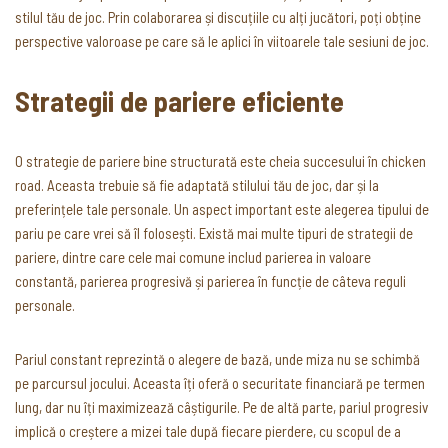
stilul tău de joc. Prin colaborarea și discuțiile cu alți jucători, poți obține
perspective valoroase pe care să le aplici în viitoarele tale sesiuni de joc.
Strategii de pariere eficiente
O strategie de pariere bine structurată este cheia succesului în chicken
road. Aceasta trebuie să fie adaptată stilului tău de joc, dar și la
preferințele tale personale. Un aspect important este alegerea tipului de
pariu pe care vrei să îl folosești. Există mai multe tipuri de strategii de
pariere, dintre care cele mai comune includ parierea in valoare
constantă, parierea progresivă și parierea în funcție de câteva reguli
personale.
Pariul constant reprezintă o alegere de bază, unde miza nu se schimbă
pe parcursul jocului. Aceasta îți oferă o securitate financiară pe termen
lung, dar nu îți maximizează câștigurile. Pe de altă parte, pariul progresiv
implică o creștere a mizei tale după fiecare pierdere, cu scopul de a