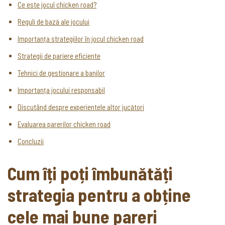
Ce este jocul chicken road?
Reguli de bază ale jocului
Importanța strategiilor în jocul chicken road
Strategii de pariere eficiente
Tehnici de gestionare a banilor
Importanța jocului responsabil
Discutând despre experientele altor jucători
Evaluarea parerilor chicken road
Concluzii
Cum îți poți îmbunătăți
strategia pentru a obține
cele mai bune pareri