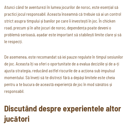
Atunci când te aventurezi în lumea jocurilor de noroc, este esențial să
practici jocul responsabil. Aceasta înseamnă că trebuie să ai un control
strict asupra timpului și banilor pe care îi investești în joc. În chicken
road, precum și în alte jocuri de noroc, dependența poate deveni o
problemă serioasă, așadar este important să stabilești limite clare și să
le respecți.
De asemenea, este recomandat să iei pauze regulate în timpul sesiunilor
de joc. Aceasta îți va oferi o oportunitate de a evalua deciziile și de a-ți
ajusta strategia, reducând astfel riscurile de a acționa sub impulsul
momentului. Să înveți să te distrezi fără a depăși limitele este cheia
pentru a te bucura de această experiență de joc în mod sănătos și
responsabil.
Discutând despre experientele altor
jucători