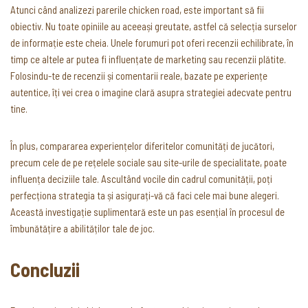
Atunci când analizezi parerile chicken road, este important să fii
obiectiv. Nu toate opiniile au aceeași greutate, astfel că selecția surselor
de informație este cheia. Unele forumuri pot oferi recenzii echilibrate, în
timp ce altele ar putea fi influențate de marketing sau recenzii plătite.
Folosindu-te de recenzii și comentarii reale, bazate pe experiențe
autentice, îți vei crea o imagine clară asupra strategiei adecvate pentru
tine.
În plus, compararea experiențelor diferitelor comunități de jucători,
precum cele de pe rețelele sociale sau site-urile de specialitate, poate
influența deciziile tale. Ascultând vocile din cadrul comunității, poți
perfecționa strategia ta și asigurați-vă că faci cele mai bune alegeri.
Această investigație suplimentară este un pas esențial în procesul de
îmbunătățire a abilităților tale de joc.
Concluzii