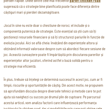
pierderi rapide. Unele dintre cele mai frecvente
pareri chicken road
sugerează că o strategie bine planificată poate face diferența dintre
câștiguri mari și pierderi dezamăgitoare.
Jocul în sine nu este doar o chestiune de noroc; el include și o
componentă puternică de strategie. Este esențial să știi cum să îți
gestionezi resursele financiare și să îți structurezi pariurile în funcție de
evoluția jocului. Aici se află cheia: învățând din experiențele altora și
obținând informații valoroase despre cum să abordezi fiecare sesiune de
joc. Această cunoaștere poate fi împărtășită prin discutarea parerilor și
experiențelor altor jucători, oferind astfel o bază solidă pentru o
strategie mai eficientă.
În plus, trebuie să înțelegi ce determină succesul în acest joc, cum ar fi
timpii, riscurile și oportunitățile de câștig. Din acest motiv, ne propunem
să aprofundăm discuția despre diversele tehnici și metode care te pot
ajuta să navighezi cu succes pe drumul plin de cuptoare. Pe parcursul
acestui articol, vom analiza factorii care influențează performanța
jucătorului în chicken road, dar și modalitățile prin care poți obține cele