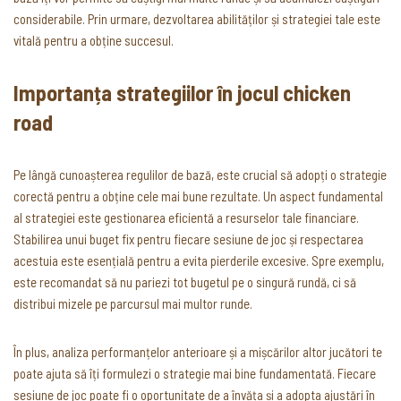
considerabile. Prin urmare, dezvoltarea abilităților și strategiei tale este
vitală pentru a obține succesul.
Importanța strategiilor în jocul chicken
road
Pe lângă cunoașterea regulilor de bază, este crucial să adopți o strategie
corectă pentru a obține cele mai bune rezultate. Un aspect fundamental
al strategiei este gestionarea eficientă a resurselor tale financiare.
Stabilirea unui buget fix pentru fiecare sesiune de joc și respectarea
acestuia este esențială pentru a evita pierderile excesive. Spre exemplu,
este recomandat să nu pariezi tot bugetul pe o singură rundă, ci să
distribui mizele pe parcursul mai multor runde.
În plus, analiza performanțelor anterioare și a mișcărilor altor jucători te
poate ajuta să îți formulezi o strategie mai bine fundamentată. Fiecare
sesiune de joc poate fi o oportunitate de a învăța și a adopta ajustări în