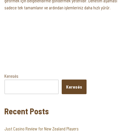
getirmek için belgelendirme göndermek yeterlidir. Denetim aşaması
sadece tek tamamlanır ve ardından işlemleriniz daha hızlı yürür.
Keresés
Keresés
Recent Posts
Just Casino Review for New Zealand Players