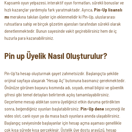
Kapsamlı oyun yelpazesi, interaktif oyun formatları, sürekli bonuslar ve
hızlı kazançlar yardımıyla fark yaratmaktadır. Ayrıca,
Pin-Up lisanslı
mı
merakına takılan üyeler için eklenmelidir ki Pin-Up, uluslararası
ruhsatlara sahip ve birçok gözetim ajansları tarafından sürekli olarak
denetlenmektedir. Bunun sayesinde vakit geçirebilirsiniz hem de iç
huzurla para kazanabilirsiniz.
Pin up Üyelik Nasıl Oluşturulur?
Pin-Up’ta hesap oluşturmak gayet zahmetsizdir. Başlangıçta şekilde
orijinal sayfaya ulaşarak “Hesap Aç” butonuna basmanız gerekmektedir.
Önünüze görünen başvuru kısmında adı, soyadı, email bilgisi ve güvenlik
şifresi gibi temel detayları belirterek açılış tamamlayabilirsiniz.
Geçerleme mesajı aldıktan sonra üyeliğinizi etkin duruma getirdikten
sonra, beğendiğiniz oyunları başlatabilirsiniz.
Pin-Up dene
seçeneği ile
video slot, canlı oyun ya da masa bazlı oyunlara anında ulaşabilirsiniz.
Başlangıç seviyesinde başlayanlar için hesap açma aşaması genellikle
çok kısa sürede kısa gerçekleşir. Üstelik üye dostu arayüzü, hesap