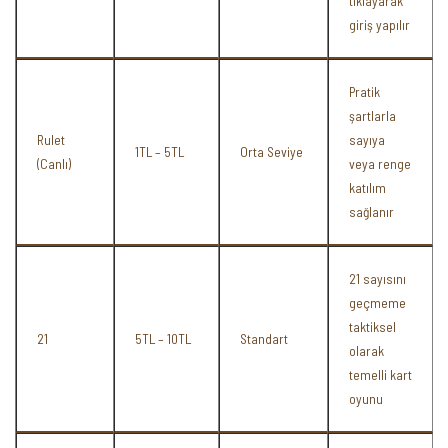
tıklayarak
giriş yapılır
Pratik
şartlarla
Rulet
sayıya
1TL – 5TL
Orta Seviye
(Canlı)
veya renge
katılım
sağlanır
21 sayısını
geçmeme
taktiksel
21
5TL – 10TL
Standart
olarak
temelli kart
oyunu