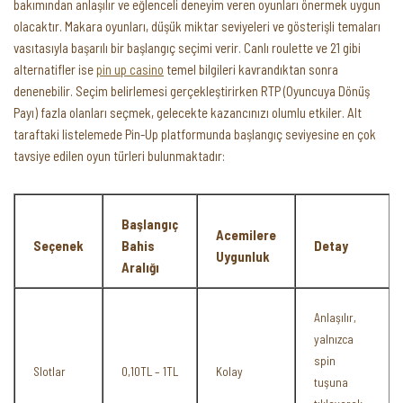
bakımından anlaşılır ve eğlenceli deneyim veren oyunları önermek uygun
olacaktır. Makara oyunları, düşük miktar seviyeleri ve gösterişli temaları
vasıtasıyla başarılı bir başlangıç seçimi verir. Canlı roulette ve 21 gibi
alternatifler ise
pin up casino
temel bilgileri kavrandıktan sonra
denenebilir. Seçim belirlemesi gerçekleştirirken RTP (Oyuncuya Dönüş
Payı) fazla olanları seçmek, gelecekte kazancınızı olumlu etkiler. Alt
taraftaki listelemede Pin-Up platformunda başlangıç seviyesine en çok
tavsiye edilen oyun türleri bulunmaktadır:
Başlangıç
Acemilere
Seçenek
Bahis
Detay
Uygunluk
Aralığı
Anlaşılır,
yalnızca
spin
Slotlar
0,10TL – 1TL
Kolay
tuşuna