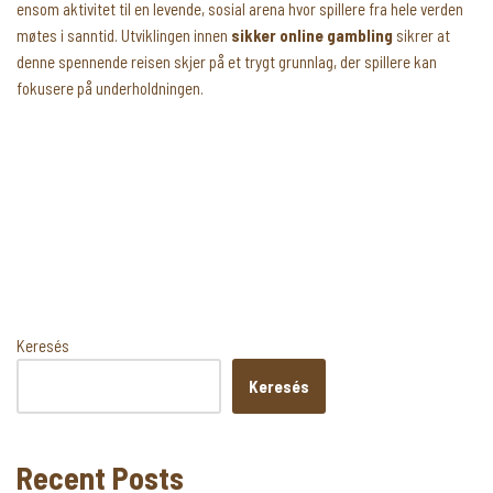
ensom aktivitet til en levende, sosial arena hvor spillere fra hele verden
møtes i sanntid. Utviklingen innen
sikker online gambling
sikrer at
denne spennende reisen skjer på et trygt grunnlag, der spillere kan
fokusere på underholdningen.
Keresés
Keresés
Recent Posts