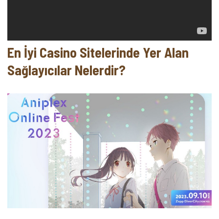
En İyi Casino Sitelerinde Yer Alan
Sağlayıcılar Nelerdir?