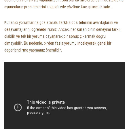
oyuncuların problemlerini kısa sürede çözüme kavuşturmaktadır.
Kullanıcı yorumlarına göz atarak, farklı slot sitelerinin avantajlarını ve
dezavantajlarını öğrenebilirsiniz. Ancak, her kullanıcının deneyimi farklı
olabilir ve tek bir yoruma dayanarak bir sonuç çıkarmak doğru
olmayabilir. Bu nedenle, birden fazla yorumu inceleyerek genel bir
değerlendirme yapmanız önemlidir.