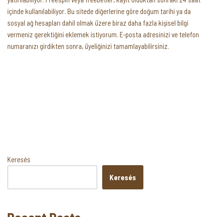
içinde kullanılabiliyor. Bu sitede diğerlerine göre doğum tarihi ya da
sosyal ağ hesapları dahil olmak üzere biraz daha fazla kişisel bilgi
vermeniz gerektiğini eklemek istiyorum. E-posta adresinizi ve telefon
numaranızı girdikten sonra, üyeliğinizi tamamlayabilirsiniz.
Keresés
Keresés