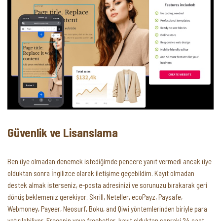
Güvenlik ve Lisanslama
Ben üye olmadan denemek istediğimde pencere yanıt vermedi ancak üye
olduktan sonra İngilizce olarak iletişime geçebildim. Kayıt olmadan
destek almak isterseniz, e-posta adresinizi ve sorunuzu bırakarak geri
dönüş beklemeniz gerekiyor. Skrill, Neteller, ecoPayz, Paysafe,
Webmoney, Payeer, Neosurf, Boku, and Qiwi yöntemlerinden biriyle para
yatırılabiliyor. Freespin veya freebetler, kayıt olduktan sonraki 24 saat