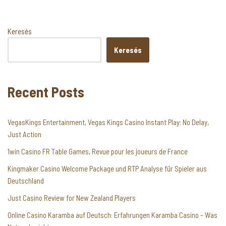
Keresés
Keresés
Recent Posts
VegasKings Entertainment, Vegas Kings Casino Instant Play: No Delay,
Just Action
1win Casino FR Table Games, Revue pour les joueurs de France
Kingmaker Casino Welcome Package und RTP Analyse für Spieler aus
Deutschland
Just Casino Review for New Zealand Players
Online Casino Karamba auf Deutsch: Erfahrungen Karamba Casino – Was