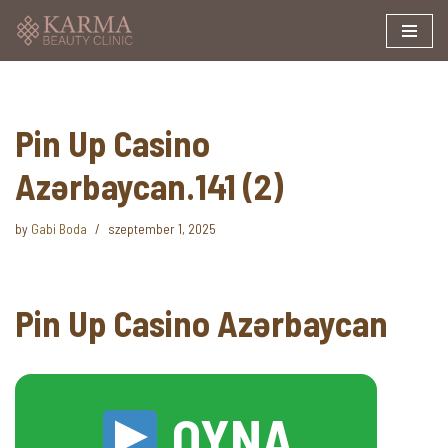
Skip
to
content
Pin Up Casino
Azərbaycan.141 (2)
by
Gabi Boda
szeptember 1, 2025
Pin Up Casino Azərbaycan
OYNA