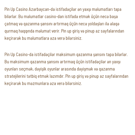
Pin Up Casino Azərbaycan-da istifadəçilər ən yaxşı məlumatları tapa
bilərlər. Bu məlumatlar casino-dan istifadə etmək üçün necə başa
çatmaq və qazanma şansını artırmaq üçün necə yoldaşları ilə əlaqə
qurmaq haqqında məlumat verir. Pin up giriş və pinup az sayfalarından
keçirərək bu məlumatlara əza verə bilərsiniz.
Pin Up Casino-da istifadəçilər maksimum qazanma şansını tapa bilərlər.
Bu maksimum qazanma şansını artırmaq üçün istifadəçilər ən yaxşı
oyunları seçmək, dəyişik oyunlar arasında dəyişmək və qazanma
stratejilerini tətbiq etmək lazımdır. Pin up giriş və pinup az sayfalarından
keçirərək bu məzmunlara əza verə bilərsiniz.