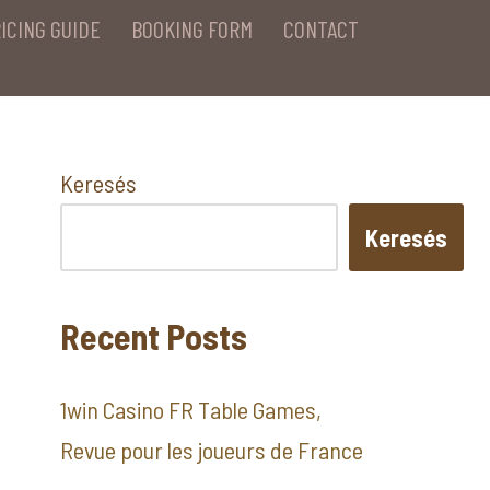
ICING GUIDE
BOOKING FORM
CONTACT
Keresés
Keresés
Recent Posts
1win Casino FR Table Games,
Revue pour les joueurs de France