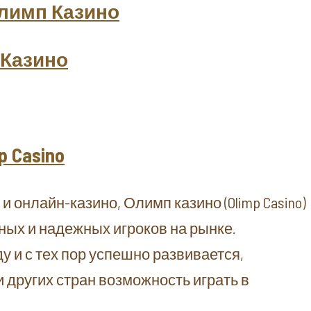
Олимп Казино
 Казино
p Casino
 онлайн-казино, Олимп казино (Olimp Casino)
ных и надежных игроков на рынке.
у и с тех пор успешно развивается,
и других стран возможность играть в