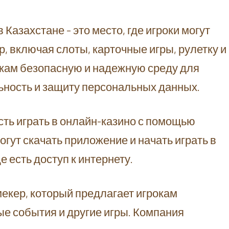
Казахстане – это место, где игроки могут
р, включая слоты, карточные игры, рулетку и
окам безопасную и надежную среду для
ьность и защиту персональных данных.
сть играть в онлайн-казино с помощью
гут скачать приложение и начать играть в
е есть доступ к интернету.
екер, который предлагает игрокам
ые события и другие игры. Компания