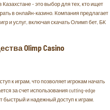
Казахстане – это выбор для тех, кто ищет
рать в онлайн-казино. Компания предлагает
игр и услуг, включая скачать Олимп бет, БК
тва Olimp Casino
уп к играм, что позволяет игрокам начать
ется за счет использования cutting-edge
т быстрый и надежный доступ к играм.