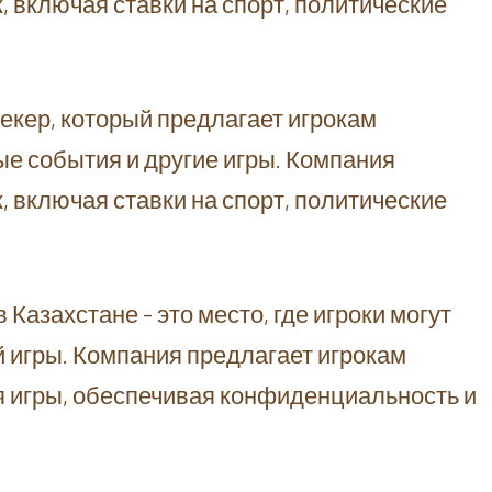
, включая ставки на спорт, политические
екер, который предлагает игрокам
ые события и другие игры. Компания
, включая ставки на спорт, политические
Казахстане – это место, где игроки могут
й игры. Компания предлагает игрокам
 игры, обеспечивая конфиденциальность и