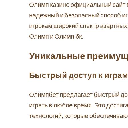
Олимп казино официальный сайт в 
надежный и безопасный способ иг
игрокам широкий спектр азартных 
Олимп и Олимп бк.
Уникальные преимущес
Быстрый доступ к играм
Олимпбет предлагает быстрый дост
играть в любое время. Это достига
технологий, которые обеспечиваю