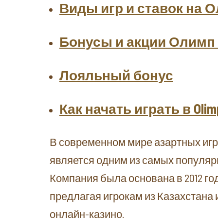
Виды игр и ставок на 
Бонусы и акции Олимп
Лояльный бонус
Как начать играть в Olim
В современном мире азартных игр и
является одним из самых популяр
Компания была основана в 2012 год
предлагая игрокам из Казахстана 
онлайн-казино.