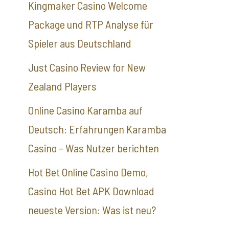
Kingmaker Casino Welcome
Package und RTP Analyse für
Spieler aus Deutschland
Just Casino Review for New
Zealand Players
Online Casino Karamba auf
Deutsch: Erfahrungen Karamba
Casino – Was Nutzer berichten
Hot Bet Online Casino Demo,
Casino Hot Bet APK Download
neueste Version: Was ist neu?