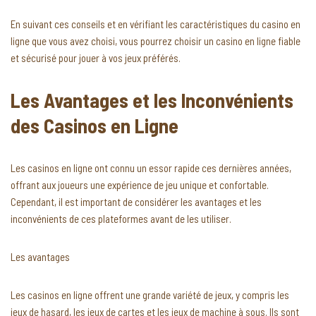
En suivant ces conseils et en vérifiant les caractéristiques du casino en
ligne que vous avez choisi, vous pourrez choisir un casino en ligne fiable
et sécurisé pour jouer à vos jeux préférés.
Les Avantages et les Inconvénients
des Casinos en Ligne
Les casinos en ligne ont connu un essor rapide ces dernières années,
offrant aux joueurs une expérience de jeu unique et confortable.
Cependant, il est important de considérer les avantages et les
inconvénients de ces plateformes avant de les utiliser.
Les avantages
Les casinos en ligne offrent une grande variété de jeux, y compris les
jeux de hasard, les jeux de cartes et les jeux de machine à sous. Ils sont