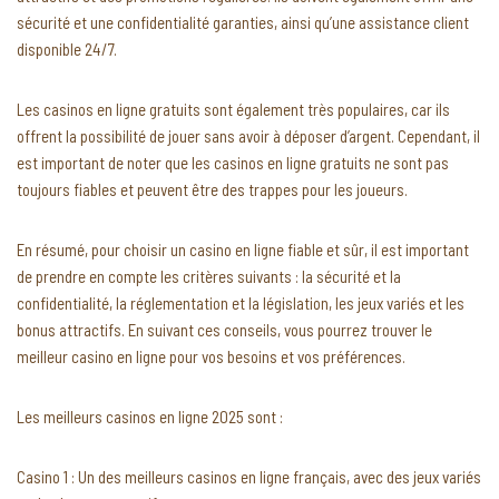
sécurité et une confidentialité garanties, ainsi qu’une assistance client
disponible 24/7.
Les casinos en ligne gratuits sont également très populaires, car ils
offrent la possibilité de jouer sans avoir à déposer d’argent. Cependant, il
est important de noter que les casinos en ligne gratuits ne sont pas
toujours fiables et peuvent être des trappes pour les joueurs.
En résumé, pour choisir un casino en ligne fiable et sûr, il est important
de prendre en compte les critères suivants : la sécurité et la
confidentialité, la réglementation et la législation, les jeux variés et les
bonus attractifs. En suivant ces conseils, vous pourrez trouver le
meilleur casino en ligne pour vos besoins et vos préférences.
Les meilleurs casinos en ligne 2025 sont :
Casino 1 : Un des meilleurs casinos en ligne français, avec des jeux variés