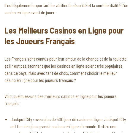
Il est également important de vérifier la sécurité et la confidentialité d’un
casino en ligne avant de jouer.
Les Meilleurs Casinos en Ligne pour
les Joueurs Français
Les Français sont connus pour leur amour de la chance et de la roulette,
et il n’est pas étonnant que les casinos en ligne soient très populaires
dans ce pays. Mais avec tant de choix, comment choisir le meilleur
casino en ligne pour les joueurs français ?
Voici quelques-uns des meilleurs casinos en ligne pour les joueurs
français :
Jackpot City : avec plus de 500 jeux de casino en ligne, Jackpot City
est l’un des plus grands casinos en ligne du monde. Il offre une