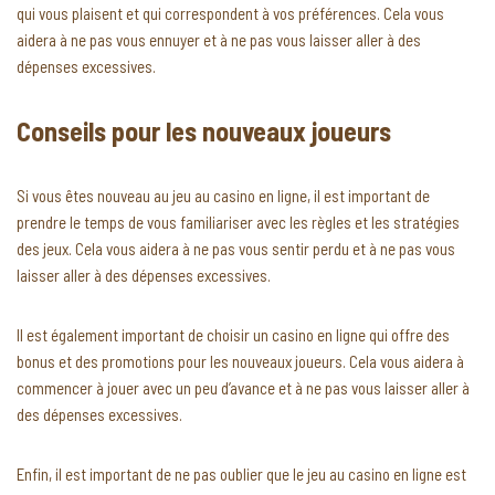
qui vous plaisent et qui correspondent à vos préférences. Cela vous
aidera à ne pas vous ennuyer et à ne pas vous laisser aller à des
dépenses excessives.
Conseils pour les nouveaux joueurs
Si vous êtes nouveau au jeu au casino en ligne, il est important de
prendre le temps de vous familiariser avec les règles et les stratégies
des jeux. Cela vous aidera à ne pas vous sentir perdu et à ne pas vous
laisser aller à des dépenses excessives.
Il est également important de choisir un casino en ligne qui offre des
bonus et des promotions pour les nouveaux joueurs. Cela vous aidera à
commencer à jouer avec un peu d’avance et à ne pas vous laisser aller à
des dépenses excessives.
Enfin, il est important de ne pas oublier que le jeu au casino en ligne est