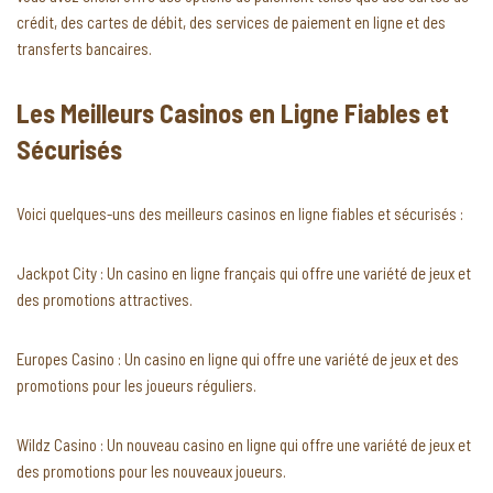
crédit, des cartes de débit, des services de paiement en ligne et des
transferts bancaires.
Les Meilleurs Casinos en Ligne Fiables et
Sécurisés
Voici quelques-uns des meilleurs casinos en ligne fiables et sécurisés :
Jackpot City : Un casino en ligne français qui offre une variété de jeux et
des promotions attractives.
Europes Casino : Un casino en ligne qui offre une variété de jeux et des
promotions pour les joueurs réguliers.
Wildz Casino : Un nouveau casino en ligne qui offre une variété de jeux et
des promotions pour les nouveaux joueurs.