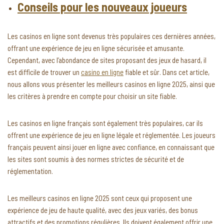
Conseils pour les nouveaux joueurs
Les casinos en ligne sont devenus très populaires ces dernières années,
offrant une expérience de jeu en ligne sécurisée et amusante.
Cependant, avec l’abondance de sites proposant des jeux de hasard, il
est difficile de trouver un
casino en ligne
fiable et sûr. Dans cet article,
nous allons vous présenter les meilleurs casinos en ligne 2025, ainsi que
les critères à prendre en compte pour choisir un site fiable.
Les casinos en ligne français sont également très populaires, car ils
offrent une expérience de jeu en ligne légale et réglementée. Les joueurs
français peuvent ainsi jouer en ligne avec confiance, en connaissant que
les sites sont soumis à des normes strictes de sécurité et de
réglementation.
Les meilleurs casinos en ligne 2025 sont ceux qui proposent une
expérience de jeu de haute qualité, avec des jeux variés, des bonus
attractifs et des promotions régulières. Ils doivent également offrir une