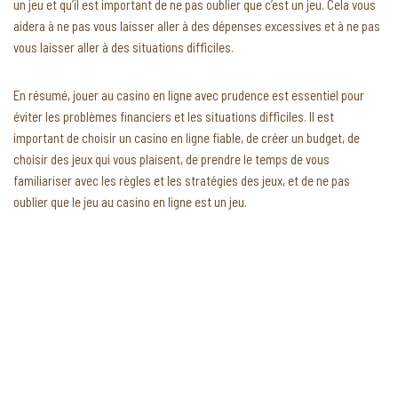
un jeu et qu’il est important de ne pas oublier que c’est un jeu. Cela vous
aidera à ne pas vous laisser aller à des dépenses excessives et à ne pas
vous laisser aller à des situations difficiles.
En résumé, jouer au casino en ligne avec prudence est essentiel pour
éviter les problèmes financiers et les situations difficiles. Il est
important de choisir un casino en ligne fiable, de créer un budget, de
choisir des jeux qui vous plaisent, de prendre le temps de vous
familiariser avec les règles et les stratégies des jeux, et de ne pas
oublier que le jeu au casino en ligne est un jeu.