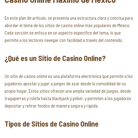
En este plan de artículo, se presenta una estructura clara y concisa para
abordar el tema de los sitios de casino online más populares de México.
Cada sección se enfoca en un aspecto específico del tema, lo que
permite a los lectores navegar con facilidad a través del contenido.
¿Qué es un Sitio de Casino Online?
Un sitio de casino online es una plataforma electrónica que permite a los
jugadores apostar y jugar a juegos de azar desde la comodidad de su
propio hogar. Estos sitios ofrecen una amplia variedad de juegos, desde
tragaperras y ruleta hasta blackjack y póker, y permiten a los jugadores
depositar y retirar fondos de manera segura y rápida.
Tipos de Sitios de Casino Online