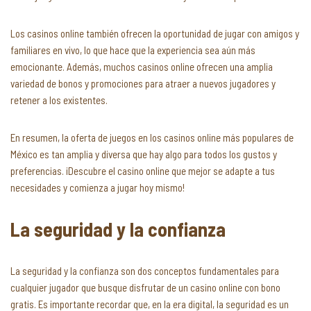
Los casinos online también ofrecen la oportunidad de jugar con amigos y
familiares en vivo, lo que hace que la experiencia sea aún más
emocionante. Además, muchos casinos online ofrecen una amplia
variedad de bonos y promociones para atraer a nuevos jugadores y
retener a los existentes.
En resumen, la oferta de juegos en los casinos online más populares de
México es tan amplia y diversa que hay algo para todos los gustos y
preferencias. ¡Descubre el casino online que mejor se adapte a tus
necesidades y comienza a jugar hoy mismo!
La seguridad y la confianza
La seguridad y la confianza son dos conceptos fundamentales para
cualquier jugador que busque disfrutar de un casino online con bono
gratis. Es importante recordar que, en la era digital, la seguridad es un