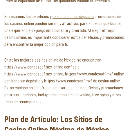
tener la capacidad de retirar tus ganancias cuando lo necesites.
En resumen, los beneficios y
casino bono sin deposito
promociones de
los casinos online pueden ser muy atractivos para aquellos que buscan
una experiencia de juego emocionante y divertida. Al elegir el mejor
casino online, es importante considerar estos beneficios y promociones
para encontrar la mejor opción para ti.
Entre los mejores casinos online de México, se encuentran
https://www.condesadf.mx/ online confiable,
https://www.condesadf.mx/ online, https://www.condesadf.mx/ online
con bono sin depósito y https://www.condesadf.mx/ de casino online.
Estos casinos online ofrecen una variedad de beneficios y promociones
para sus jugadores, incluyendo bonos de bienvenida, free spins y otros
tipos de recompensas.
Plan de Artículo: Los Sitios de
Casino Online Máximo de México