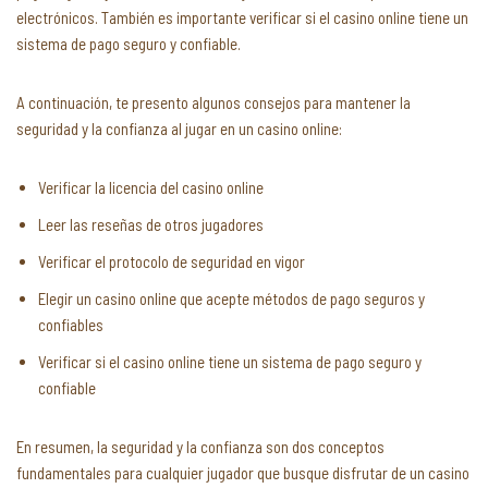
electrónicos. También es importante verificar si el casino online tiene un
sistema de pago seguro y confiable.
A continuación, te presento algunos consejos para mantener la
seguridad y la confianza al jugar en un casino online:
Verificar la licencia del casino online
Leer las reseñas de otros jugadores
Verificar el protocolo de seguridad en vigor
Elegir un casino online que acepte métodos de pago seguros y
confiables
Verificar si el casino online tiene un sistema de pago seguro y
confiable
En resumen, la seguridad y la confianza son dos conceptos
fundamentales para cualquier jugador que busque disfrutar de un casino