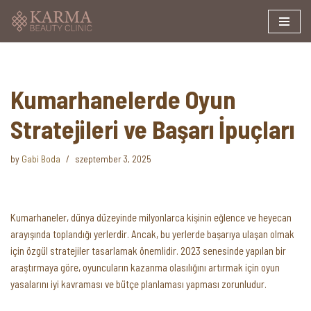
Skip
to
content
Kumarhanelerde Oyun
Stratejileri ve Başarı İpuçları
by
Gabi Boda
szeptember 3, 2025
Kumarhaneler, dünya düzeyinde milyonlarca kişinin eğlence ve heyecan
arayışında toplandığı yerlerdir. Ancak, bu yerlerde başarıya ulaşan olmak
için özgül stratejiler tasarlamak önemlidir. 2023 senesinde yapılan bir
araştırmaya göre, oyuncuların kazanma olasılığını artırmak için oyun
yasalarını iyi kavraması ve bütçe planlaması yapması zorunludur.