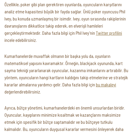
Özellikle, poker gibi plan gerektiren oyunlarda, oyuncuların karşıtlarını
analiz etme kapasitesi büyük bir fayda sağlar. Ünlü poker oyuncusu Phil
Ivey, bu konuda uzmanlaşmış bir isimdir. Ivey, oyun sırasında rakiplerinin
davranışlarını dikkatlice takip ederek, en elverişli hamleleri
gerçekleştirmektedir. Daha fazla bilgi için Phil Ivey’nin
Twitter profilini
incele edebilirsiniz.
Kumarhanelerde muvaffak olmanın bir başka yolu da, oyunların
matematiksel yapısını kavramaktır. Örneğin, blackjack oyununda, kart
sayma tekniği yararlanarak oyuncular, kazanma imkanlarını artırabilir. Bu
yöntem, oyuncuların hangi kartların kaldığını takip etmelerine ve stratejik
kararlar almalarına yardımcı gelir. Daha fazla bilgi için
bu makaleyi
değerlendirebilirsiniz.
Ayrıca, bütçe yönetimi, kumarhanelerdeki en önemli unsurlardan biridir.
Oyuncular, kayıplarını minimize kısaltmak ve kazançlarını maksimize
etmek için spesifik bir bütçe saptamalıdır ve bu bütçeye tutkulu
kalmalıdır. Bu, oyuncuların duygusal kararlar vermesini önleyerek daha