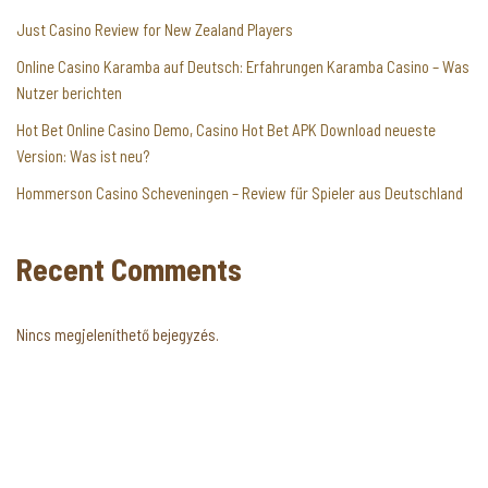
Just Casino Review for New Zealand Players
Online Casino Karamba auf Deutsch: Erfahrungen Karamba Casino – Was
Nutzer berichten
Hot Bet Online Casino Demo, Casino Hot Bet APK Download neueste
Version: Was ist neu?
Hommerson Casino Scheveningen – Review für Spieler aus Deutschland
Recent Comments
Nincs megjeleníthető bejegyzés.