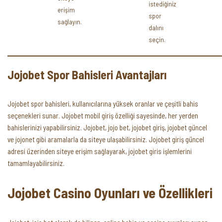
istediğiniz
erişim
spor
sağlayın.
dalını
seçin.
Jojobet Spor Bahisleri Avantajları
Jojobet spor bahisleri, kullanıcılarına yüksek oranlar ve çeşitli bahis
seçenekleri sunar. Jojobet mobil giriş özelliği sayesinde, her yerden
bahislerinizi yapabilirsiniz. Jojobet, jojo bet, jojobet giriş, jojobet güncel
ve jojonet gibi aramalarla da siteye ulaşabilirsiniz. Jojobet giriş güncel
adresi üzerinden siteye erişim sağlayarak, jojobet giris işlemlerini
tamamlayabilirsiniz.
Jojobet Casino Oyunları ve Özellikleri