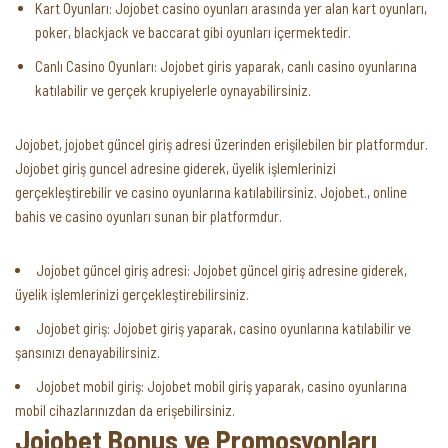
Kart Oyunları: Jojobet casino oyunları arasında yer alan kart oyunları,
poker, blackjack ve baccarat gibi oyunları içermektedir.
Canlı Casino Oyunları: Jojobet giris yaparak, canlı casino oyunlarına
katılabilir ve gerçek krupiyelerle oynayabilirsiniz.
Jojobet, jojobet güncel giriş adresi üzerinden erişilebilen bir platformdur.
Jojobet giriş guncel adresine giderek, üyelik işlemlerinizi
gerçekleştirebilir ve casino oyunlarına katılabilirsiniz. Jojobet., online
bahis ve casino oyunları sunan bir platformdur.
Jojobet güncel giriş adresi: Jojobet güncel giriş adresine giderek,
üyelik işlemlerinizi gerçekleştirebilirsiniz.
Jojobet giriş: Jojobet giriş yaparak, casino oyunlarına katılabilir ve
şansınızı denayabilirsiniz.
Jojobet mobil giriş: Jojobet mobil giriş yaparak, casino oyunlarına
mobil cihazlarınızdan da erişebilirsiniz.
Jojobet Bonus ve Promosyonları