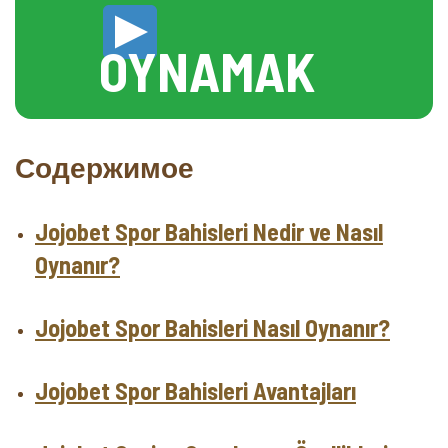
OYNAMAK
Содержимое
Jojobet Spor Bahisleri Nedir ve Nasıl
Oynanır?
Jojobet Spor Bahisleri Nasıl Oynanır?
Jojobet Spor Bahisleri Avantajları