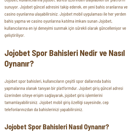
sunuyor. Jojobet güncel adresini takip ederek, en yeni bahis oranlarına ve
casino oyunlarına ulaşabilirsiniz. Jojobet mobil uygulaması ile her yerden
bahis yapma ve casino oyunlarına katılma imkanı sunan Jojobet,
kullanıcılarına en iyi deneyimi sunmak için sürekli olarak güncelleniyor ve
geliştiriliyor.
Jojobet Spor Bahisleri Nedir ve Nasıl
Oynanır?
Jojobet spor bahisleri, kullanıcıların çeşitli spor dallarında bahis
yapmalarına olanak tanıyan bir platformdur. Jojobet giriş güncel adresi
üzerinden siteye erişim sağlayarak, jojobet giris işlemlerini
tamamlayabilirsiniz. Jojobet mobil giriş özelliği sayesinde, cep
telefonlarınızdan da bahislerinizi yapabilirsiniz.
Jojobet Spor Bahisleri Nasıl Oynanır?