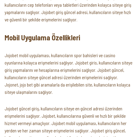
kullanıcıların cep telefonları veya tabletleri üzerinden kolayca siteye giriş
yapmalarını sağlıyor. Jojobet giriş güncel adresi, kullanıcıların siteye hızlı
ve güvenli bir şekilde erişmelerini sağlıyor.
Mobil Uygulama Özellikleri
Jojobet mobil uygulaması, kullanıcıların spor bahisleri ve casino
oyunlarına kolayca erişmelerini sağlıyor. Jojobet giris, kullanıcıların siteye
giriş yapmalarını ve hesaplarına erişmelerini sağlıyor. Jojobet güncel,
kullanıcıların siteye güncel adresi üzerinden erişmelerini sağlıyor.
Jojonet, jojo bet gibi aramalarla da erişilebilen site, kullanıcıların kolayca
siteye ulaşmalarını sağlıyor.
Jojobet güncel giriş, kullanıcıların siteye en güncel adresi üzerinden
erişmelerini sağlıyor. Jojobet, kullanıcılarına güvenli ve hızlı bir şekilde
hizmet vermeyi amaçlıyor. Jojobet mobil uygulaması, kullanıcıların her
yerden ve her zaman siteye erişmelerini sağlıyor. Jojobet giriş güncel,