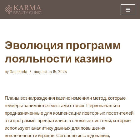
Skip
to
content
Эволюция программ
лояльности казино
by
Gabi Boda
augusztus 15, 2025
Планы вознаграждения казино изменили метод, которые
геймеры занимаются местами ставок. Первоначально
предназначенные для компенсации повторных посетителей,
эти программы превратились в сложные системы, которые
используют аналитику данных для повышения
вовлеченности игроков. Согласно исследованию,