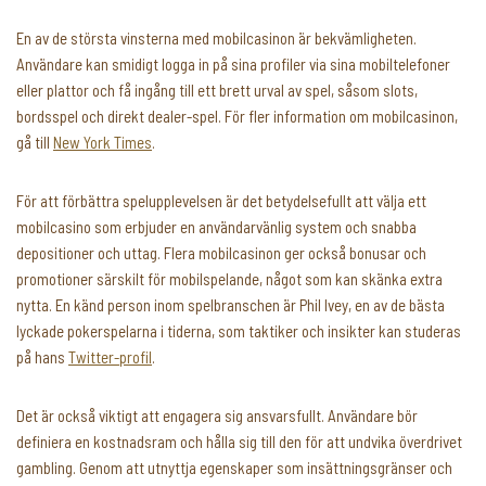
En av de största vinsterna med mobilcasinon är bekvämligheten.
Användare kan smidigt logga in på sina profiler via sina mobiltelefoner
eller plattor och få ingång till ett brett urval av spel, såsom slots,
bordsspel och direkt dealer-spel. För fler information om mobilcasinon,
gå till
New York Times
.
För att förbättra spelupplevelsen är det betydelsefullt att välja ett
mobilcasino som erbjuder en användarvänlig system och snabba
depositioner och uttag. Flera mobilcasinon ger också bonusar och
promotioner särskilt för mobilspelande, något som kan skänka extra
nytta. En känd person inom spelbranschen är Phil Ivey, en av de bästa
lyckade pokerspelarna i tiderna, som taktiker och insikter kan studeras
på hans
Twitter-profil
.
Det är också viktigt att engagera sig ansvarsfullt. Användare bör
definiera en kostnadsram och hålla sig till den för att undvika överdrivet
gambling. Genom att utnyttja egenskaper som insättningsgränser och