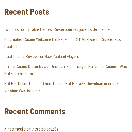
Recent Posts
1win Casino FR Table Games, Revue pour les joueurs de France
Kingmaker Casino Welcome Package und RTP Analyse für Spieler aus
Deutschland
Just Casino Review for New Zealand Players
Online Casino Karamba auf Deutsch: Erfahrungen Karamba Casino – Was
Nutzer berichten
Hot Bet Online Casino Demo, Casino Hot Bet APK Download neueste
Version: Was ist neu?
Recent Comments
Nincs megjeleníthető bejegyzés.