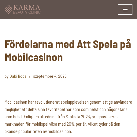
Skip
to
content
Fördelarna med Att Spela på
Mobilcasinon
by
Gabi Boda
szeptember 4, 2025
Mobilcasinon har revolutionerat spelupplevelsen genom att ge användare
möjlighet att delta sina favoritspel när som som helst och någonstans
som helst. Enligt en utredning från Statista 2023, prognostiseras
marknaden för mobilspel växa med 20% per år, vilket tyder på den
ökande populariteten av mobilcasinon.