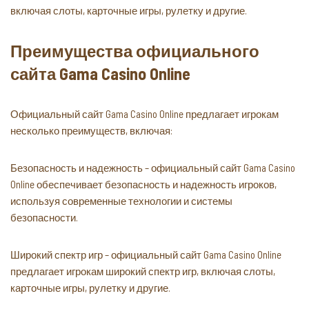
включая слоты, карточные игры, рулетку и другие.
Преимущества официального
сайта Gama Casino Online
Официальный сайт Gama Casino Online предлагает игрокам
несколько преимуществ, включая:
Безопасность и надежность – официальный сайт Gama Casino
Online обеспечивает безопасность и надежность игроков,
используя современные технологии и системы
безопасности.
Широкий спектр игр – официальный сайт Gama Casino Online
предлагает игрокам широкий спектр игр, включая слоты,
карточные игры, рулетку и другие.