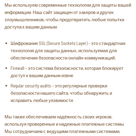
Мы используем современные технологии для защиты вашей
информации. Наш сайт защищен от хакеров и других
злоумышленников, чтобы предотвратить любые попытки
доступа к вашим данным.
Шифрование SSL (Secure Sockets Layer) – это стандартная
технология для защиты данных, используемая для
обеспечения безопасности онлайн-коммуникаций.
Firewall – это система безопасности, которая блокирует
доступ к вашим данным извне.
Regular security audits – это регулярные проверки
безопасности нашего сайта, чтобы обнаружить и
исправить любые уязвимости.
Мы также обеспечиваем надёжность своих игроков,
используя проверенные и надежные платежные системы.
Мы сотрудничаем с ведущими платежными системами,