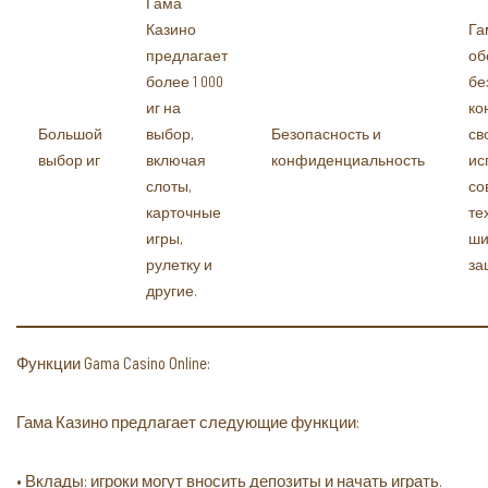
Гама
Казино
Га
предлагает
об
более 1 000
бе
иг на
ко
Большой
выбор,
Безопасность и
св
выбор иг
включая
конфиденциальность
ис
слоты,
со
карточные
те
игры,
ши
рулетку и
за
другие.
Функции Gama Casino Online:
Гама Казино предлагает следующие функции:
• Вклады: игроки могут вносить депозиты и начать играть.