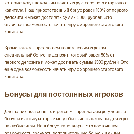
которые могут помочь им начать игру с хорошего стартового
капитала. Наш приветственный бонус равен 100% от первого
депозита и может достигать суммы 5000 рублей. Это
отличная возможность начать игру с хорошего стартового
капитала.
Кроме того, мы предлагаем нашим новым игрокам
специальный бонус на депозит, который равен 50% от
первого депозита и может достигать суммы 2500 рублей. Это
еще одна возможность начать игру с хорошего стартового
капитала.
Бонусы для постоянных игроков
Для наших постоянных игроков мы предлагаем регулярные
бонусы и акции, которые могут быть использованы для игры
на любые игры. Наш бонус-календарь – это постоянная
возможность получать дополнительные бонусы и акции,