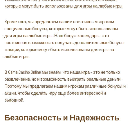
которые могут быть использованы для игры на любые игры.
Кроме того, мы предлагаем нашим постоянным игрокам
специальные бонусы, которые могут быть использованы
для игры на любые игры. Наш бонус-календарь – это
постоянная возможность получать дополнительные бонусы
и акции, которые могут быть использованы для игры на
любые игры.
В Gama Casino Online мы знаем, что наша игра – это не только
развлечение, но и возможность выиграть реальные деньги.
Поэтому мы предлагаем нашим игрокам различные бонусы и
акции, чтобы сделать игру еще более интересной и
выгодной.
Безопасность и Надежность