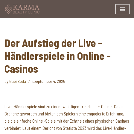
Skip
to
content
Der Aufstieg der Live -
Händlerspiele in Online -
Casinos
by
Gabi Boda
szeptember 4, 2025
Live -Händlerspiele sind zu einem wichtigen Trend in der Online -Casino -
Branche geworden und bieten den Spielern eine engagierte Erfahrung,
die die einfache Online -Spiele mit der Echtheit eines physischen Casinos
verbindet. Laut einem Bericht von Statista 2023 wird das Live-Händler-