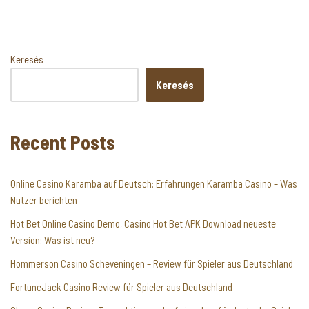
Keresés
Keresés
Recent Posts
Online Casino Karamba auf Deutsch: Erfahrungen Karamba Casino – Was
Nutzer berichten
Hot Bet Online Casino Demo, Casino Hot Bet APK Download neueste
Version: Was ist neu?
Hommerson Casino Scheveningen – Review für Spieler aus Deutschland
FortuneJack Casino Review für Spieler aus Deutschland