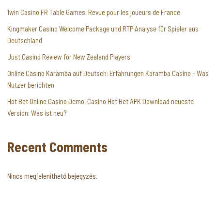
1win Casino FR Table Games, Revue pour les joueurs de France
Kingmaker Casino Welcome Package und RTP Analyse für Spieler aus
Deutschland
Just Casino Review for New Zealand Players
Online Casino Karamba auf Deutsch: Erfahrungen Karamba Casino – Was
Nutzer berichten
Hot Bet Online Casino Demo, Casino Hot Bet APK Download neueste
Version: Was ist neu?
Recent Comments
Nincs megjeleníthető bejegyzés.