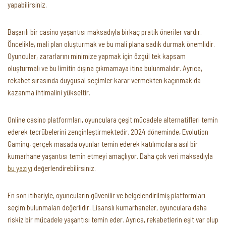
yapabilirsiniz.
Başarılı bir casino yaşantısı maksadıyla birkaç pratik öneriler vardır.
Öncelikle, mali plan oluşturmak ve bu mali plana sadık durmak önemlidir.
Oyuncular, zararlarını minimize yapmak için özgül tek kapsam
oluşturmalı ve bu limitin dışına çıkmamaya itina bulunmalıdır. Ayrıca,
rekabet sırasında duygusal seçimler karar vermekten kaçınmak da
kazanma ihtimalini yükseltir.
Online casino platformları, oyunculara çeşit mücadele alternatifleri temin
ederek tecrübelerini zenginleştirmektedir. 2024 döneminde, Evolution
Gaming, gerçek masada oyunlar temin ederek katılımcılara asıl bir
kumarhane yaşantısı temin etmeyi amaçlıyor. Daha çok veri maksadıyla
bu yazıyı
değerlendirebilirsiniz.
En son itibariyle, oyuncuların güvenilir ve belgelendirilmiş platformları
seçim bulunmaları değerlidir. Lisanslı kumarhaneler, oyunculara daha
riskiz bir mücadele yaşantısı temin eder. Ayrıca, rekabetlerin eşit var olup