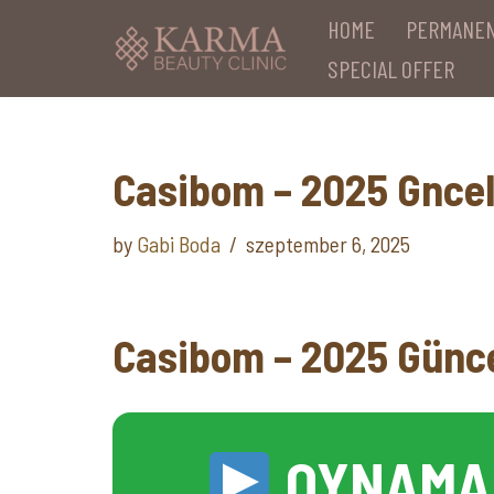
HOME
PERMANEN
Skip
SPECIAL OFFER
to
content
Casibom – 2025 Gncel 
by
Gabi Boda
szeptember 6, 2025
Casibom – 2025 Güncel
OYNAMA