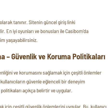
larak tanınır. Sitenin güncel giriş linki
r. En iyi oyunları ve bonusları ile Casibom’da
im yaşayabilirsiniz.
 – Güvenlik ve Koruma Politikaları
nliğini ve korumasını sağlamak için çeşitli önlemler
 kullanıcıların güvenle eğlenceli bir deneyim
olitikaları açıkça belirtir ve uygular.
 için çeşitli güvenlik önlemlerini uygular. Bu, kullanıcı