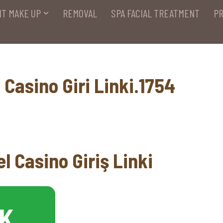
T MAKE UP
REMOVAL
SPA FACIAL TREATMENT
PR
Casino Giri Linki.1754
 Casino Giriş Linki
K