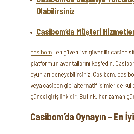
Olabilirsiniz
Casibom’da Müşteri Hizmetle
casibom
, en güvenli ve güvenilir casino site
platformun avantajlarını keşfedin. Casibo
oyunları deneyebilirsiniz. Casıbom, casibo 
veya casibon gibi alternatif isimler de kul
güncel giriş linkidir. Bu link, her zaman g
Casibom’da Oynayın – En İyi