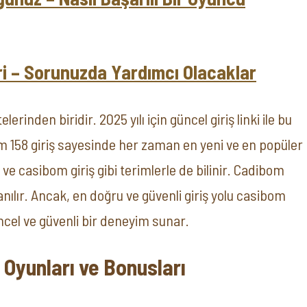
ri – Sorunuzda Yardımcı Olacaklar
lerinden biridir. 2025 yılı için güncel giriş linki ile bu
m 158 giriş sayesinde her zaman en yeni ve en popüler
ve casibom giriş gibi terimlerle de bilinir. Cadibom
lanılır. Ancak, en doğru ve güvenli giriş yolu casibom
üncel ve güvenli bir deneyim sunar.
 Oyunları ve Bonusları