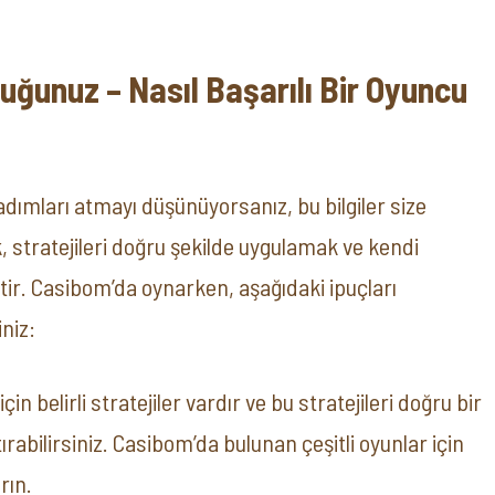
uğunuz – Nasıl Başarılı Bir Oyuncu
adımları atmayı düşünüyorsanız, bu bilgiler size
k, stratejileri doğru şekilde uygulamak ve kendi
ttir. Casibom’da oynarken, aşağıdaki ipuçları
niz:
in belirli stratejiler vardır ve bu stratejileri doğru bir
rabilirsiniz. Casibom’da bulunan çeşitli oyunlar için
rın.