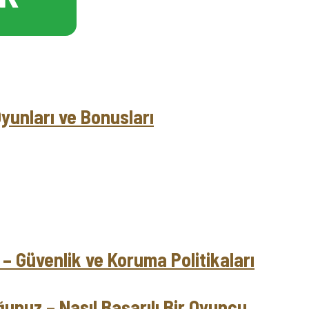
yunları ve Bonusları
 Güvenlik ve Koruma Politikaları
unuz – Nasıl Başarılı Bir Oyuncu