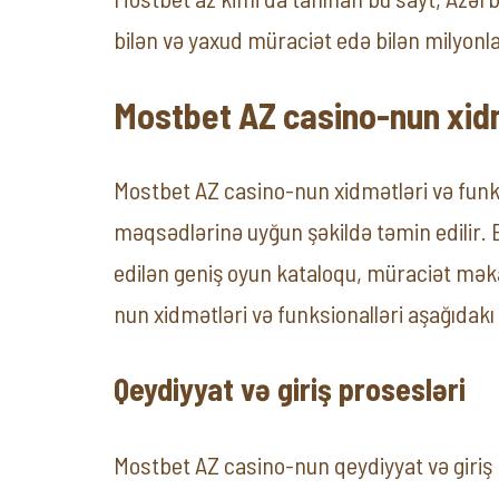
bilən və yaxud müraciət edə bilən milyonla
Mostbet AZ casino-nun xidm
Mostbet AZ casino-nun xidmətləri və funk
məqsədlərinə uyğun şəkildə təmin edilir.
edilən geniş oyun kataloqu, müraciət mək
nun xidmətləri və funksionalləri aşağıdakı 
Qeydiyyat və giriş prosesləri
Mostbet AZ casino-nun qeydiyyat və giriş 