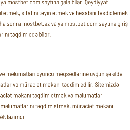
ya mostbet.com saytına gələ bilər. Qeydiyyat
 etmək, sifatını təyin etmək və hesabını təsdiqləmək
ha sonra mostbet.az və ya mostbet.com saytına giriş
rını təqdim edə bilər.
və məlumatları oyunçu məqsədlərinə uyğun şəkildə
atlar və müraciət məkanı təqdim edilir. Sitemizdə
aciət məkanı təqdim etmək və məlumatları
məlumatlarını təqdim etmək, müraciət məkanı
k lazımdır.