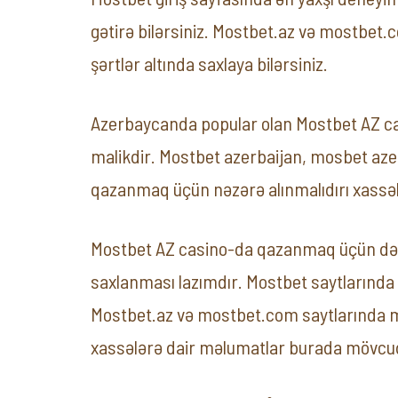
gətirə bilərsiniz. Mostbet.az və mostbet.c
şərtlər altında saxlaya bilərsiniz.
Azerbaycanda popular olan Mostbet AZ c
malikdir. Mostbet azerbaijan, mosbet az
qazanmaq üçün nəzərə alınmalıdırı xassə
Mostbet AZ casino-da qazanmaq üçün dəqiq
saxlanması lazımdır. Mostbet saytlarında m
Mostbet.az və mostbet.com saytlarında m
xassələrə dair məlumatlar burada mövcu