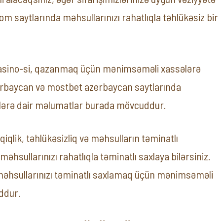
om saytlarında məhsullarınızı rahatlıqla təhlükəsiz bir
asino-si, qazanmaq üçün mənimsəməli xassələrə
erbaycan və mostbet azerbaycan saytlarında
lərə dair məlumatlar burada mövcuddur.
lik, təhlükəsizliq və məhsulların təminatlı
əhsullarınızı rahatlıqla təminatlı saxlaya bilərsiniz.
əhsullarınızı təminatlı saxlamaq üçün mənimsəməli
ddur.