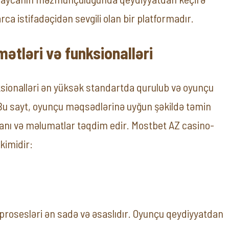
rca istifadəçidən sevgili olan bir platformadır.
ətləri və funksionalləri
sionalləri ən yüksək standartda qurulub və oyunçu
 Bu sayt, oyunçu məqsədlərinə uyğun şəkildə təmin
anı və məlumatlar təqdim edir. Mostbet AZ casino-
kimidir:
prosesləri ən sadə və əsaslıdır. Oyunçu qeydiyyatdan