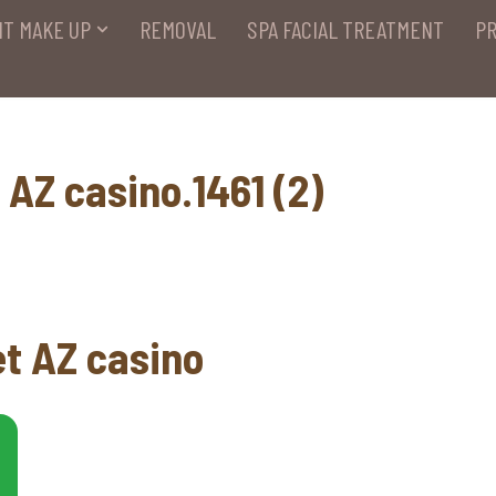
T MAKE UP
REMOVAL
SPA FACIAL TREATMENT
PR
AZ casino.1461 (2)
t AZ casino