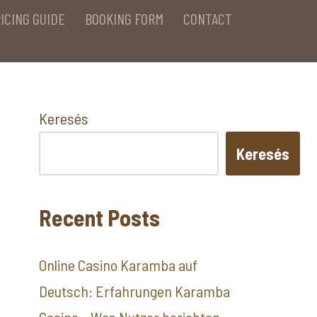
ICING GUIDE
BOOKING FORM
CONTACT
Keresés
Keresés
Recent Posts
Online Casino Karamba auf
Deutsch: Erfahrungen Karamba