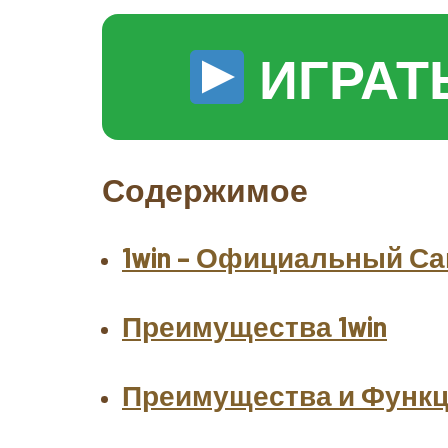
ИГРАТ
Содержимое
1win – Официальный Са
Преимущества 1win
Преимущества и Функци