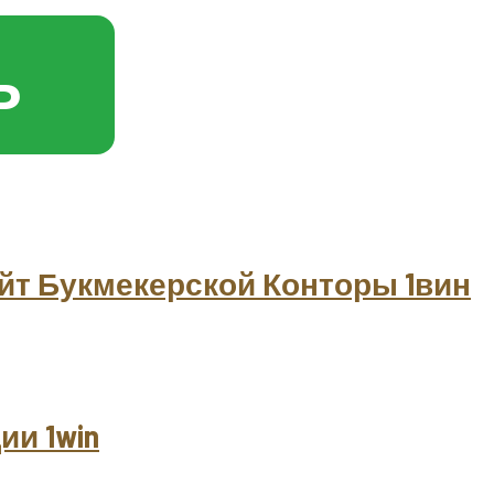
Ь
йт Букмекерской Конторы 1вин
и 1win