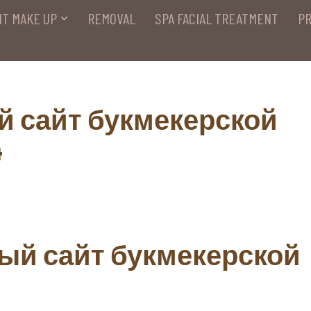
T MAKE UP
REMOVAL
SPA FACIAL TREATMENT
PR
й сайт букмекерской
4
ный сайт букмекерской