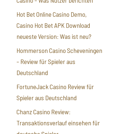
Casino – Was Nutzer berichten
Hot Bet Online Casino Demo,
Casino Hot Bet APK Download
neueste Version: Was ist neu?
Hommerson Casino Scheveningen
– Review für Spieler aus
Deutschland
FortuneJack Casino Review für
Spieler aus Deutschland
Chanz Casino Review:
Transaktionsverlauf einsehen für
deutsche Spieler