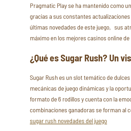
Pragmatic Play se ha mantenido como uno
gracias a sus constantes actualizaciones
últimas novedades de este juego‚ sus atr
máximo en los mejores casinos online de
¿Qué es Sugar Rush? Un vi
Sugar Rush es un slot temático de dulce
mecánicas de juego dinámicas y la oport
formato de 6 rodillos y cuenta con la em
combinaciones ganadoras se forman al c
sugar rush novedades del juego