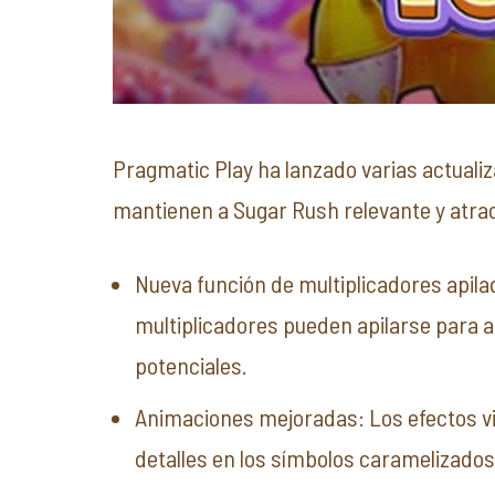
Pragmatic Play ha lanzado varias actualiz
mantienen a Sugar Rush relevante y atrac
Nueva función de multiplicadores apila
multiplicadores pueden apilarse para 
potenciales.
Animaciones mejoradas: Los efectos vi
detalles en los símbolos caramelizados 