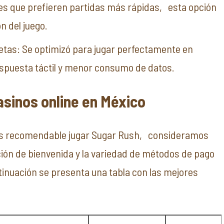
es que prefieren partidas más rápidas‚ esta opción
n del juego.
etas: Se optimizó para jugar perfectamente en
espuesta táctil y menor consumo de datos.
sinos online en México
es recomendable jugar Sugar Rush‚ consideramos
ión de bienvenida y la variedad de métodos de pago
tinuación se presenta una tabla con las mejores