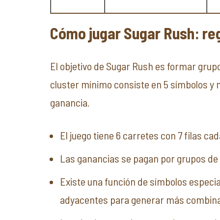
Cómo jugar Sugar Rush: re
El objetivo de Sugar Rush es formar grup
cluster mínimo consiste en 5 símbolos y
ganancia.
El juego tiene 6 carretes con 7 filas ca
Las ganancias se pagan por grupos de s
Existe una función de símbolos especi
adyacentes para generar más combina