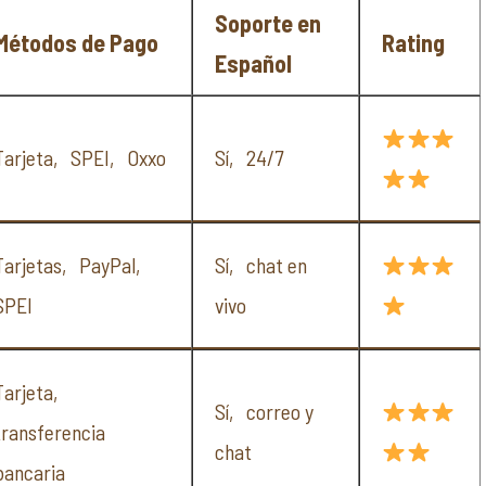
Soporte en
Métodos de Pago
Rating
Español
Tarjeta‚ SPEI‚ Oxxo
Sí‚ 24/7
Tarjetas‚ PayPal‚
Sí‚ chat en
SPEI
vivo
Tarjeta‚
Sí‚ correo y
transferencia
chat
bancaria