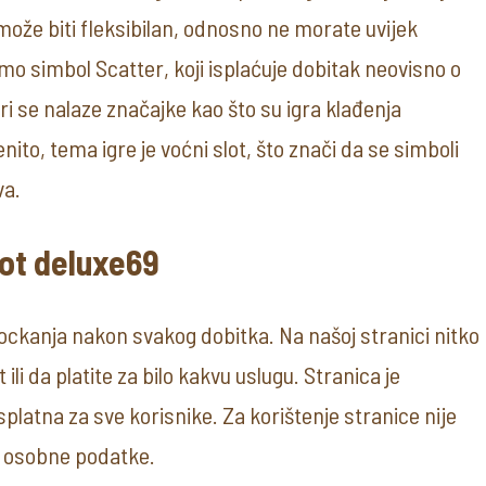
 može biti fleksibilan, odnosno ne morate uvijek
amo simbol Scatter, koji isplaćuje dobitak neovisno o
gri se nalaze značajke kao što su igra klađenja
nito, tema igre je voćni slot, što znači da se simboli
va.
hot deluxe69
u kockanja nakon svakog dobitka. Na našoj stranici nitko
ili da platite za bilo kakvu uslugu. Stranica je
platna za sve korisnike. Za korištenje stranice nije
ati osobne podatke.