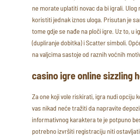
ne morate uplatiti novac da bi igrali. Ulog
koristiti jednak iznos uloga. Prisutan je s
tome gdje se nađe na ploči igre. Uz to, u i
(dupliranje dobitka) i Scatter simboli. Opće
na valjcima sastoje od raznih voćnih moti
casino igre online sizzling 
Za one koji vole riskirati, igra nudi opcij
vas nikad neće tražiti da napravite depozit 
informativnog karaktera te je potpuno bes
potrebno izvršiti registraciju niti ostavlj