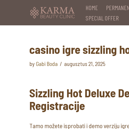
HOME
PERMANEN
Skip
SPECIAL OFFER
to
content
casino igre sizzling h
by
Gabi Boda
augusztus 21, 2025
Sizzling Hot Deluxe D
Registracije
Tamo možete isprobati i demo verziju igre,