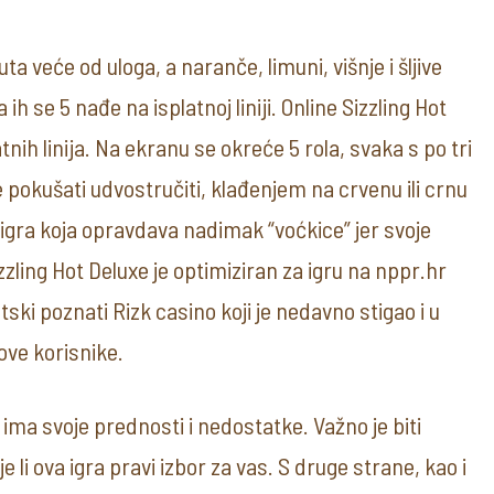
ta veće od uloga, a naranče, limuni, višnje i šljive
h se 5 nađe na isplatnoj liniji. Online Sizzling Hot
tnih linija. Na ekranu se okreće 5 rola, svaka s po tri
 pokušati udvostručiti, klađenjem na crvenu ili crnu
t igra koja opravdava nadimak “voćkice” jer svoje
izzling Hot Deluxe je optimiziran za igru na nppr.hr
ski poznati Rizk casino koji je nedavno stigao i u
ove korisnike.
t ima svoje prednosti i nedostatke. Važno je biti
e li ova igra pravi izbor za vas. S druge strane, kao i