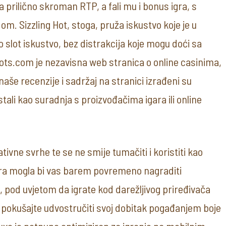
 prilično skroman RTP, a fali mu i bonus igra, s
. Sizzling Hot, stoga, pruža iskustvo koje je u
slot iskustvo, bez distrakcija koje mogu doći sa
ts.com je nezavisna web stranica o online casinima,
aše recenzije i sadržaj na stranici izrađeni su
ali kao suradnja s proizvođačima igara ili online
ivne svrhe te se ne smije tumačiti i koristiti kao
 igra mogla bi vas barem povremeno nagraditi
pod uvjetom da igrate kod darežljivog priređivača
i pokušajte udvostručiti svoj dobitak pogađanjem boje