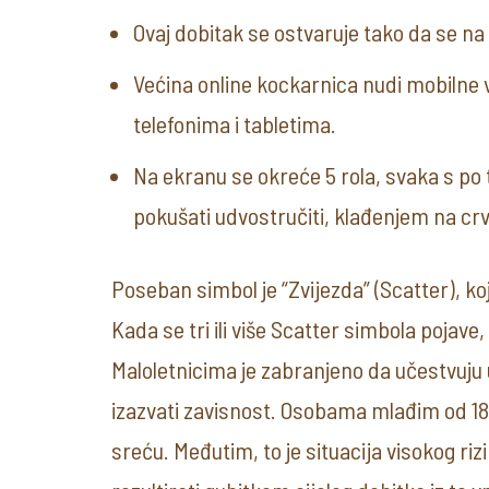
Ovaj dobitak se ostvaruje tako da se na 
Većina online kockarnica nudi mobilne v
telefonima i tabletima.
Na ekranu se okreće 5 rola, svaka s po 
pokušati udvostručiti, klađenjem na crve
Poseban simbol je “Zvijezda” (Scatter), koj
Kada se tri ili više Scatter simbola pojav
Maloletnicima je zabranjeno da učestvuju 
izazvati zavisnost. Osobama mlađim od 18
sreću. Međutim, to je situacija visokog ri