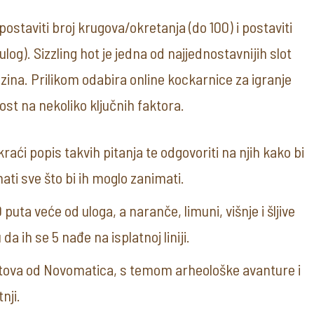
postaviti broj krugova/okretanja (do 100) i postaviti
og). Sizzling hot je jedna od najjednostavnijih slot
zina. Prilikom odabira online kockarnice za igranje
nost na nekoliko ključnih faktora.
raći popis takvih pitanja te odgovoriti na njih kako bi
ati sve što bi ih moglo zanimati.
 puta veće od uloga, a naranče, limuni, višnje i šljive
a ih se 5 nađe na isplatnoj liniji.
lotova od Novomatica, s temom arheološke avanture i
nji.