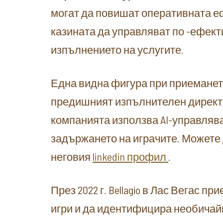
могат да повишат оперативната еф
казината да управляват по -ефек
изпълнението на услугите.
Една видна фигура при приемането 
предишният изпълнителен директо
компанията използва AI-управлява
задържането на играчите. Можете 
неговия
linkedin профил
.
През 2022 г. Bellagio в Лас Вегас пр
игри и да идентифицира необичай