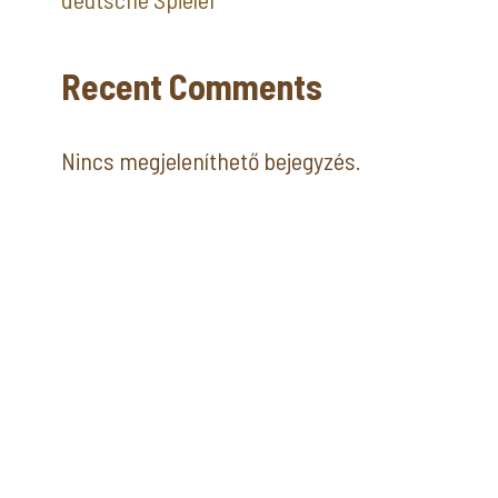
Recent Comments
Nincs megjeleníthető bejegyzés.