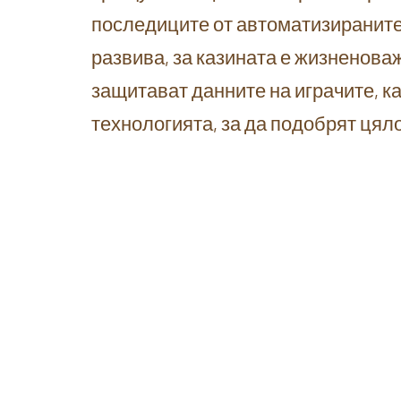
последиците от автоматизираните 
развива, за казината е жизненова
защитават данните на играчите, 
технологията, за да подобрят цял