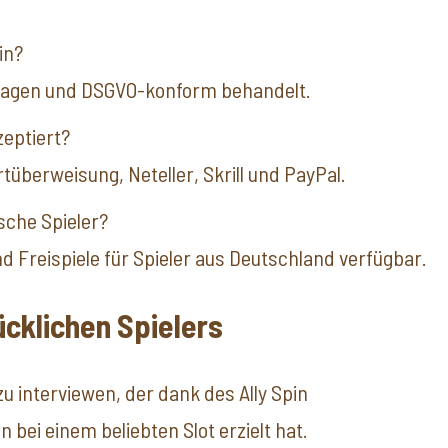
in?
tragen und DSGVO-konform behandelt.
eptiert?
überweisung, Neteller, Skrill und PayPal.
sche Spieler?
nd Freispiele für Spieler aus Deutschland verfügbar.
ücklichen Spielers
zu interviewen, der dank des Ally Spin
ei einem beliebten Slot erzielt hat.