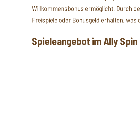
Willkommensbonus ermöglicht. Durch den
Freispiele oder Bonusgeld erhalten, was d
Spieleangebot im Ally Spin