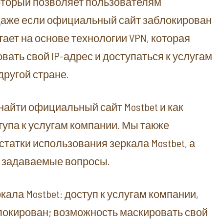
 который позволяет пользователям
 даже если официальный сайт заблокирован
отает на основе технологии VPN, которая
ать свой IP-адрес и доступаться к услугам
другой стране.
найти официальный сайт Mostbet и как
тупа к услугам компании. Мы также
атки использования зеркала Mostbet, а
о задаваемые вопросы.
ла Mostbet: доступ к услугам компании,
локирован; возможность маскировать свой