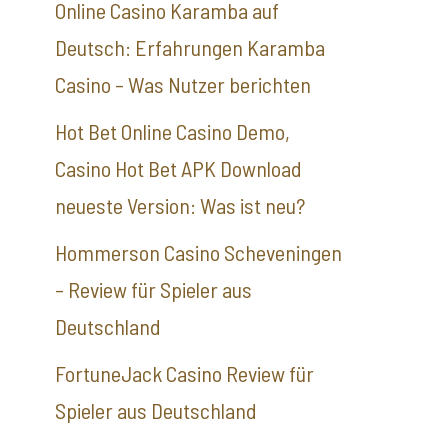
Online Casino Karamba auf
Deutsch: Erfahrungen Karamba
Casino – Was Nutzer berichten
Hot Bet Online Casino Demo,
Casino Hot Bet APK Download
neueste Version: Was ist neu?
Hommerson Casino Scheveningen
– Review für Spieler aus
Deutschland
FortuneJack Casino Review für
Spieler aus Deutschland