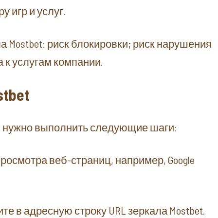
у игр и услуг.
 Mostbet: риск блокировки; риск нарушения
а к услугам компании.
tbet
ам нужно выполнить следующие шаги:
просмотра веб-страниц, например, Google
те в адресную строку URL зеркала Mostbet.