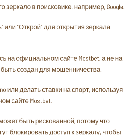
 зеркало в поисковике, например, Google.
" или "Открой" для открытия зеркала
сь на официальном сайте Mostbet, а не на
 быть создан для мошенничества.
sino или делать ставки на спорт, используя
м сайте Mostbet.
 может быть рискованной, потому что
ут блокировать доступ к зеркалу, чтобы