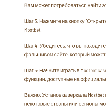
Вам может потребоваться найти это
Шаг 3: Нажмите на кнопку "Открыть
Mostbet.
Шаг 4: Убедитесь, что вы находите
фальшивом сайте, который может
Шаг 5: Начните играть в Mostbet ca
функции, доступные на официально
Важно: Установка зеркала Mostbet
некоторые страны или регионы мог