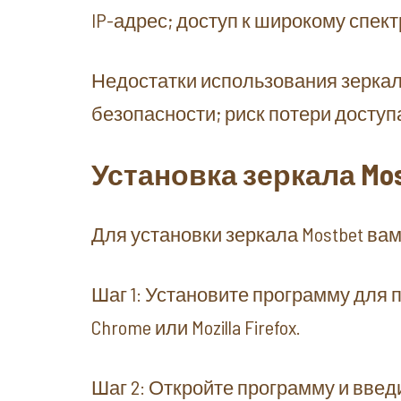
IP-адрес; доступ к широкому спектр
Недостатки использования зеркала
безопасности; риск потери доступ
Установка зеркала Mos
Для установки зеркала Mostbet в
Шаг 1: Установите программу для 
Chrome или Mozilla Firefox.
Шаг 2: Откройте программу и введи