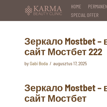
HOME
PERMANEN
Skip
SPECIAL OFFER
to
content
Зеркало Mostbet 
сайт Мостбет 222
by
Gabi Boda
augusztus 17, 2025
Зеркало Mostbet 
сайт Мостбет