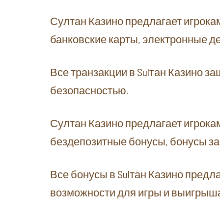
Султан Казино предлагает игрока
банковские карты, электронные д
Все транзакции в Sulтан Казино 
безопасностью.
Султан Казино предлагает игрока
бездепозитные бонусы, бонусы за 
Все бонусы в Sulтан Казино пред
возможности для игры и выигрыш