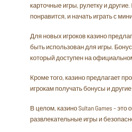
карточные игры, рулетку и другие.
понравится, и начать играть с мин
Для новых игроков казино предла
быть использован для игры. Бону
который доступен на официальном
Кроме того, казино предлагает пр
игрокам получать бонусы и другие
В целом, казино Sultan Games – эт
развлекательные игры и безопасн