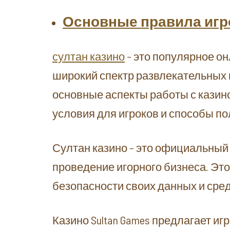
Основные правила игр
султан казино
– это популярное он
широкий спектр развлекательных 
основные аспекты работы с казино
условия для игроков и способы по
Султан казино – это официальный
проведение игорного бизнеса. Это 
безопасности своих данных и сред
Казино Sultan Games предлагает иг