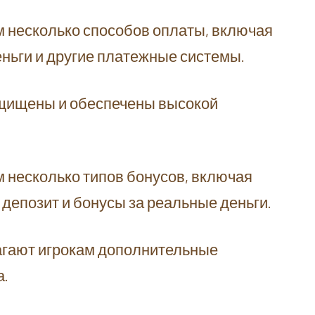
м несколько способов оплаты, включая
еньги и другие платежные системы.
защищены и обеспечены высокой
м несколько типов бонусов, включая
депозит и бонусы за реальные деньги.
лагают игрокам дополнительные
а.