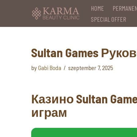
HOME
PERMANEN
Skip
SPECIAL OFFER
to
content
Sultan Games Руко
by
Gabi Boda
szeptember 7, 2025
Казино Sultan Gam
играм