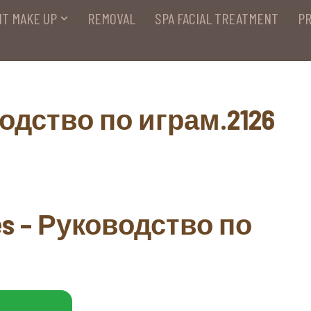
T MAKE UP
REMOVAL
SPA FACIAL TREATMENT
PR
водство по играм.2126
es – Руководство по