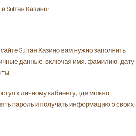
в Sulтан Казино:
сайте Sulтан Казино вам нужно заполнить
личные данные, включая имя, фамилию, дату
чты.
ступ к личному кабинету, где можно
нять пароль и получать информацию о своих