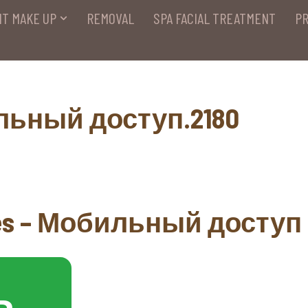
T MAKE UP
REMOVAL
SPA FACIAL TREATMENT
PR
ильный доступ.2180
mes – Мобильный доступ
Ь