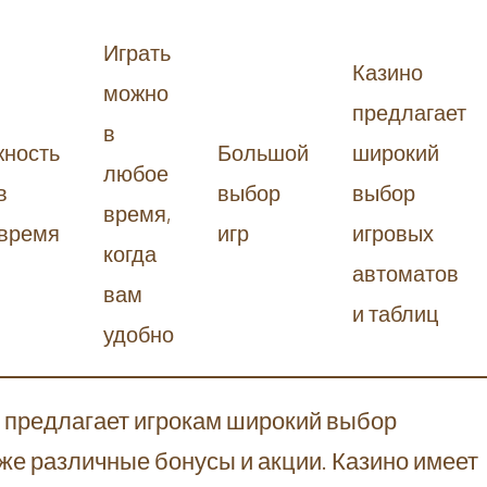
Играть
Казино
можно
предлагает
в
ность
Большой
широкий
любое
в
выбор
выбор
время,
время
игр
игровых
когда
автоматов
вам
и таблиц
удобно
ое предлагает игрокам широкий выбор
кже различные бонусы и акции. Казино имеет