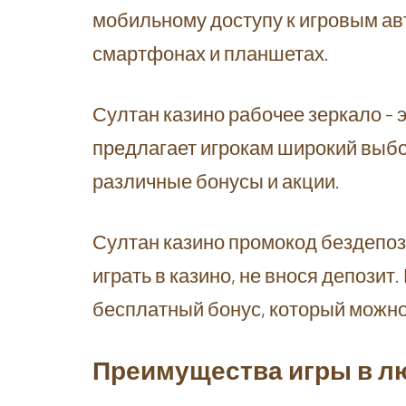
мобильному доступу к игровым ав
смартфонах и планшетах.
Султан казино рабочее зеркало – 
предлагает игрокам широкий выбор
различные бонусы и акции.
Султан казино промокод бездепоз
играть в казино, не внося депози
бесплатный бонус, который можно
Преимущества игры в л