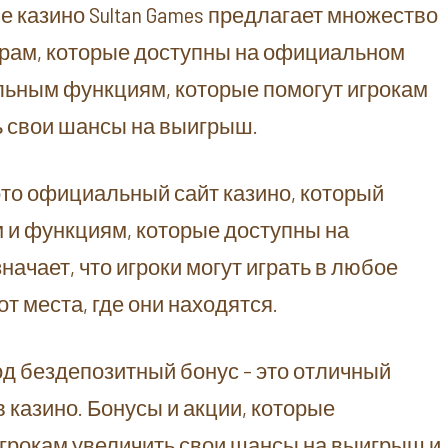
 казино Sultan Games предлагает множество
грам, которые доступны на официальном
ельным функциям, которые помогут игрокам
ь свои шансы на выигрыш.
это официальный сайт казино, который
м и функциям, которые доступны на
ачает, что игроки могут играть в любое
от места, где они находятся.
од бездепозитный бонус – это отличный
в казино. Бонусы и акции, которые
игрокам увеличить свои шансы на выигрыш и