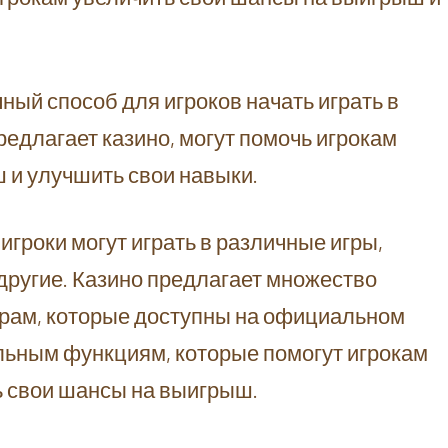
чный способ для игроков начать играть в
редлагает казино, могут помочь игрокам
 и улучшить свои навыки.
де игроки могут играть в различные игры,
другие. Казино предлагает множество
грам, которые доступны на официальном
ельным функциям, которые помогут игрокам
ь свои шансы на выигрыш.