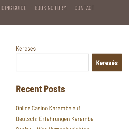
ICING GUIDE
BOOKING FORM
CONTACT
Keresés
Keresés
Recent Posts
Online Casino Karamba auf
Deutsch: Erfahrungen Karamba