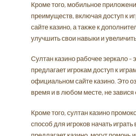
Кроме того, мобильное приложение
преимуществ, включая доступ к и
сайте казино, а также к дополнит
улучшить свои навыки и увеличит
Султан казино рабочее зеркало – 
предлагает игрокам доступ к игра
официальном сайте казино. Это озн
время и в любом месте, не завися 
Кроме того, султан казино промок
способ для игроков начать играть 
предлагает казино, могут помочь 