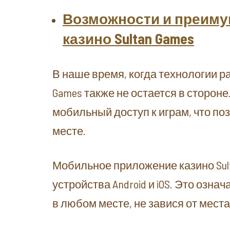
Возможности и преиму
казино Sultan Games
В наше время, когда технологии ра
Games также не остается в сторон
мобильный доступ к играм, что по
месте.
Мобильное приложение казино Sult
устройства Android и iOS. Это озна
в любом месте, не завися от места