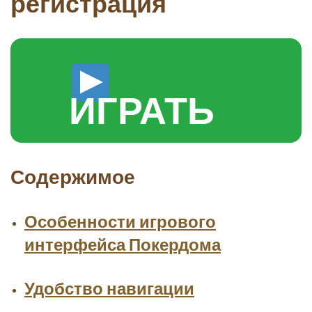
регистрация
ИГРАТЬ
Содержимое
Особенности игрового
интерфейса Покердома
Удобство навигации