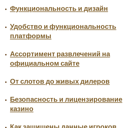
Функциональность и дизайн
Удобство и функциональность
платформы
Ассортимент развлечений на
официальном сайте
От слотов до живых дилеров
Безопасность и лицензирование
казино
Как защищены данные игроков