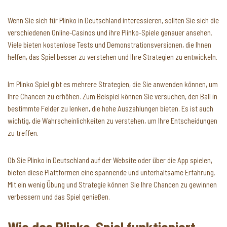
Wenn Sie sich für Plinko in Deutschland interessieren, sollten Sie sich die
verschiedenen Online-Casinos und ihre Plinko-Spiele genauer ansehen.
Viele bieten kostenlose Tests und Demonstrationsversionen, die Ihnen
helfen, das Spiel besser zu verstehen und Ihre Strategien zu entwickeln.
Im Plinko Spiel gibt es mehrere Strategien, die Sie anwenden können, um
Ihre Chancen zu erhöhen. Zum Beispiel können Sie versuchen, den Ball in
bestimmte Felder zu lenken, die hohe Auszahlungen bieten. Es ist auch
wichtig, die Wahrscheinlichkeiten zu verstehen, um Ihre Entscheidungen
zu treffen.
Ob Sie Plinko in Deutschland auf der Website oder über die App spielen,
bieten diese Plattformen eine spannende und unterhaltsame Erfahrung.
Mit ein wenig Übung und Strategie können Sie Ihre Chancen zu gewinnen
verbessern und das Spiel genießen.