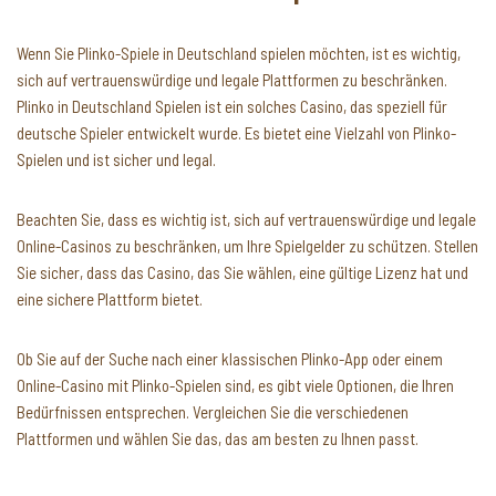
Wenn Sie Plinko-Spiele in Deutschland spielen möchten, ist es wichtig,
sich auf vertrauenswürdige und legale Plattformen zu beschränken.
Plinko in Deutschland Spielen ist ein solches Casino, das speziell für
deutsche Spieler entwickelt wurde. Es bietet eine Vielzahl von Plinko-
Spielen und ist sicher und legal.
Beachten Sie, dass es wichtig ist, sich auf vertrauenswürdige und legale
Online-Casinos zu beschränken, um Ihre Spielgelder zu schützen. Stellen
Sie sicher, dass das Casino, das Sie wählen, eine gültige Lizenz hat und
eine sichere Plattform bietet.
Ob Sie auf der Suche nach einer klassischen Plinko-App oder einem
Online-Casino mit Plinko-Spielen sind, es gibt viele Optionen, die Ihren
Bedürfnissen entsprechen. Vergleichen Sie die verschiedenen
Plattformen und wählen Sie das, das am besten zu Ihnen passt.