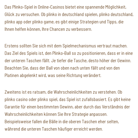
Das Plinko-Spiel in Online-Casinos bietet eine spannende Möglichkeit,
Glück zu versuchen. Ob plinko in deutschland spielen, plinko deutschland,
plinko app oder plinko game, es gibt einige Strategien und Tipps, die
Ihnen helfen können, Ihre Chancen zu verbessern.
Erstens sollten Sie sich mit dem Spielmechanismus vertraut machen.
Das Ziel des Spiels ist, den Plinko-Ball so zu positionieren, dass er in eine
der unteren Taschen fällt. Je tiefer die Tasche, desto höher der Gewinn.
Beachten Sie, dass der Ball von oben nach unten fällt und von den
Platinen abgelenkt wird, was seine Richtung verändert.
Zweitens ist es ratsam, die Wahrscheinlichkeiten zu verstehen. Ob
plinko casino oder plinko spiel, das Spiel ist zufallsbasiert. Es gibt keine
Garantie für einen bestimmten Gewinn, aber durch das Verständnis der
Wahrscheinlichkeiten können Sie Ihre Strategie anpassen.
Beispielsweise fallen die Bälle in die oberen Taschen eher selten,
während die unteren Taschen häufiger erreicht werden.