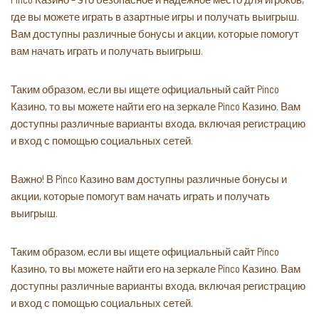
где вы можете играть в азартные игры и получать выигрыш.
Вам доступны различные бонусы и акции, которые помогут
вам начать играть и получать выигрыш.
Таким образом, если вы ищете официальный сайт Pinco
Казино, то вы можете найти его на зеркале Pinco Казино. Вам
доступны различные варианты входа, включая регистрацию
и вход с помощью социальных сетей.
Важно! В Pinco Казино вам доступны различные бонусы и
акции, которые помогут вам начать играть и получать
выигрыш.
Таким образом, если вы ищете официальный сайт Pinco
Казино, то вы можете найти его на зеркале Pinco Казино. Вам
доступны различные варианты входа, включая регистрацию
и вход с помощью социальных сетей.