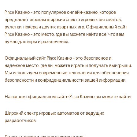
Pinco Казино – это популярное онлайн-казино, которое
предлагает игрокам широкий спектр игровых автоматов,
рулетки, покера и других азартных игр. Официальный сайт
Pinco Казино – это место, где вы можете найти все, что вам
нужно для игры и развлечения.
Официальный сайт Pinco Казино – это безопасное и
надежное место, где вы можете играть и получать выигрыши.
Мы используем современные технологии для обеспечения
безопасности и конфиденциальности вашей информации.
На нашем официальном сайте Pinco Казино вы можете найти:
Широкий спектр игровых автоматов от ведущих
разработчиков
Рулетку, покер и другие азартные игры