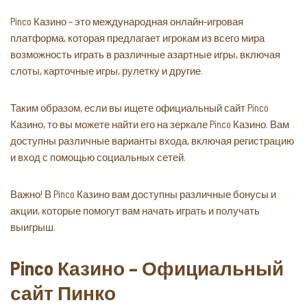
Pinco Казино – это международная онлайн-игровая
платформа, которая предлагает игрокам из всего мира
возможность играть в различные азартные игры, включая
слоты, карточные игры, рулетку и другие.
Таким образом, если вы ищете официальный сайт Pinco
Казино, то вы можете найти его на зеркале Pinco Казино. Вам
доступны различные варианты входа, включая регистрацию
и вход с помощью социальных сетей.
Важно! В Pinco Казино вам доступны различные бонусы и
акции, которые помогут вам начать играть и получать
выигрыш.
Pinco Казино – Официальный
сайт Пинко