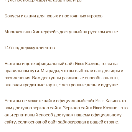
Бонусы и акции для новых и постоянных игроков
Многоязычный интерфейс, доступный на русском языке
24/7 поддержку клиентов
Если вы ищете официальный сайт Pinco Казино, то вы на
правильном пути. Мы рады, что вы выбрали нас для игры и
развлечения. Вам доступны различные способы оплаты,
включая кредитные карты, электронные деньги и другие.
Если вы не можете найти официальный сайт Pinco Казино, то
вам доступно зеркало сайта. Зеркало сайта Pinco Казино – это
альтернативный способ доступа к нашему официальному
сайту, если основной сайт заблокирован в вашей стране.