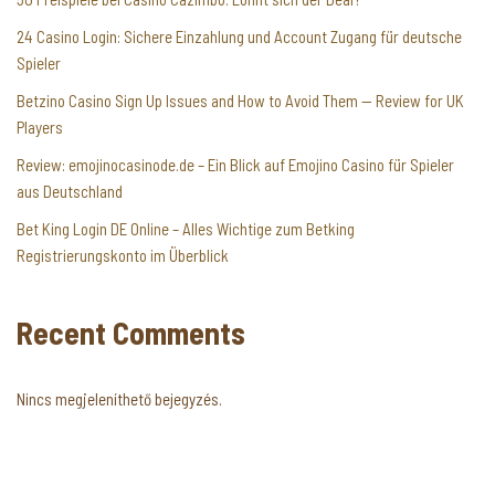
24 Casino Login: Sichere Einzahlung und Account Zugang für deutsche
Spieler
Betzino Casino Sign Up Issues and How to Avoid Them — Review for UK
Players
Review: emojinocasinode.de – Ein Blick auf Emojino Casino für Spieler
aus Deutschland
Bet King Login DE Online – Alles Wichtige zum Betking
Registrierungskonto im Überblick
Recent Comments
Nincs megjeleníthető bejegyzés.