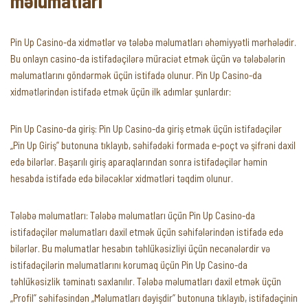
məlumatları
Pin Up Casino-da xidmətlər və tələbə məlumatları əhəmiyyətli mərhələdir.
Bu onlayn casino-da istifadəçilərə müraciət etmək üçün və tələbələrin
məlumatlarını göndərmək üçün istifadə olunur. Pin Up Casino-da
xidmətlərindən istifadə etmək üçün ilk adımlar şunlardır:
Pin Up Casino-da giriş: Pin Up Casino-da giriş etmək üçün istifadəçilər
„Pin Up Giriş” butonuna tıklayıb, səhifədəki formada e-poçt və şifrəni daxil
edə bilərlər. Başarılı giriş aparaqlarından sonra istifadəçilər həmin
hesabda istifadə edə biləcəklər xidmətləri təqdim olunur.
Tələbə məlumatları: Tələbə məlumatları üçün Pin Up Casino-da
istifadəçilər məlumatları daxil etmək üçün səhifələrindən istifadə edə
bilərlər. Bu məlumatlar hesabın təhlükəsizliyi üçün necənələrdir və
istifadəçilərin məlumatlarını korumaq üçün Pin Up Casino-da
təhlükəsizlik təminatı saxlanılır. Tələbə məlumatları daxil etmək üçün
„Profil” səhifəsindən „Məlumatları dəyişdir” butonuna tıklayıb, istifadəçinin