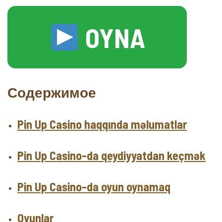
OYNA
Содержимое
Pin Up Casino haqqında məlumatlar
Pin Up Casino-da qeydiyyatdan keçmək
Pin Up Casino-da oyun oynamaq
Oyunlar