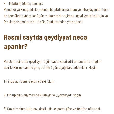
Müxtəlif ödəniş üsulları.
Pinup və ya Pinap adı ilə tanınan bu platforma, həm yeni başlayanlar, həm
də təcrübəli oyunçular üçün mükəmməl seçimdir. Qeydiyyatdan keçin və
Pin Up kazinosunun bütün üstünlüklərindən yararlanın!
Rəsmi saytda qeydiyyat necə
aparılır?
Pin Up Casino-da qeydiyyat üçün sadə və sürətli prosedurlar təqdim
edirik. Pin-up casino giriş etmək üçün aşağıdakı addımları izləyin:
1. Pinup az rəsmi saytına daxil olun.
2. Pin up giriş düyməsinə klikləyin və „Qeydiyyat” seçin.
3. Şəxsi məlumatlarınızı daxil edin: e-poçt, şifrə və telefon nömrəsi.