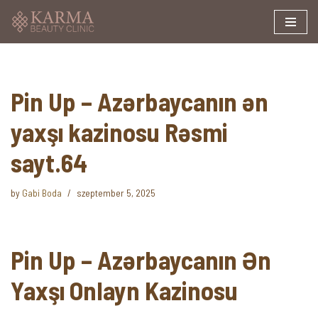
Skip
to
content
Pin Up – Azərbaycanın ən
yaxşı kazinosu Rəsmi
sayt.64
by
Gabi Boda
szeptember 5, 2025
Pin Up – Azərbaycanın Ən
Yaxşı Onlayn Kazinosu