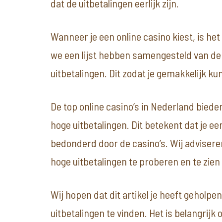
dat de uitbetalingen eerlijk zijn.
Wanneer je een online casino kiest, is he
we een lijst hebben samengesteld van de 
uitbetalingen. Dit zodat je gemakkelijk kun
De top online casino’s in Nederland biede
hoge uitbetalingen. Dit betekent dat je e
bedonderd door de casino’s. Wij advisere
hoge uitbetalingen te proberen en te zien 
Wij hopen dat dit artikel je heeft geholp
uitbetalingen te vinden. Het is belangrijk 