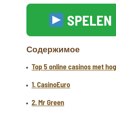
SPELEN
Содержимое
Top 5 online casinos met hog
1. CasinoEuro
2. Mr Green