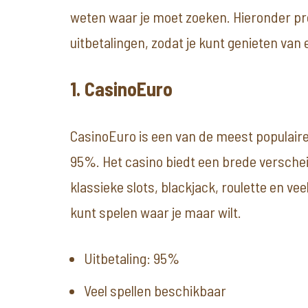
weten waar je moet zoeken. Hieronder pr
uitbetalingen, zodat je kunt genieten van e
1. CasinoEuro
CasinoEuro is een van de meest populaire
95%. Het casino biedt een brede verschei
klassieke slots, blackjack, roulette en ve
kunt spelen waar je maar wilt.
Uitbetaling: 95%
Veel spellen beschikbaar