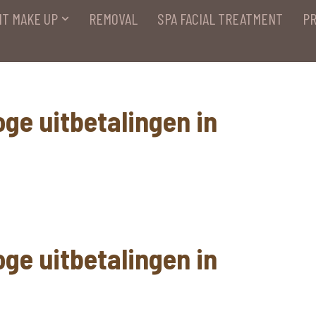
T MAKE UP
REMOVAL
SPA FACIAL TREATMENT
PR
oge uitbetalingen in
oge uitbetalingen in