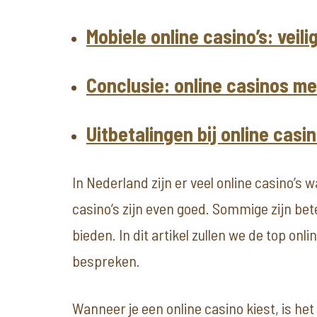
Mobiele online casino’s: vei
Conclusie: online casinos me
Uitbetalingen bij online casi
In Nederland zijn er veel online casino’s w
casino’s zijn even goed. Sommige zijn be
bieden. In dit artikel zullen we de top on
bespreken.
Wanneer je een online casino kiest, is het 