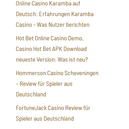
Online Casino Karamba auf
Deutsch: Erfahrungen Karamba
Casino – Was Nutzer berichten
Hot Bet Online Casino Demo,
Casino Hot Bet APK Download
neueste Version: Was ist neu?
Hommerson Casino Scheveningen
– Review für Spieler aus
Deutschland
FortuneJack Casino Review für
Spieler aus Deutschland