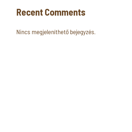
Recent Comments
Nincs megjeleníthető bejegyzés.