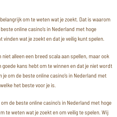
t belangrijk om te weten wat je zoekt. Dat is waarom
beste online casino’s in Nederland met hoge
t vinden wat je zoekt en dat je veilig kunt spelen.
n niet alleen een breed scala aan spellen, maar ook
en goede kans hebt om te winnen en dat je niet wordt
n je om de beste online casino’s in Nederland met
welke het beste voor je is.
en om de beste online casino’s in Nederland met hoge
om te weten wat je zoekt en om veilig te spelen. Wij