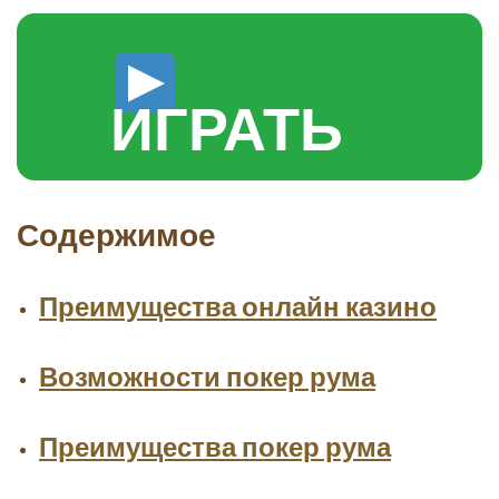
ИГРАТЬ
Содержимое
Преимущества онлайн казино
Возможности покер рума
Преимущества покер рума