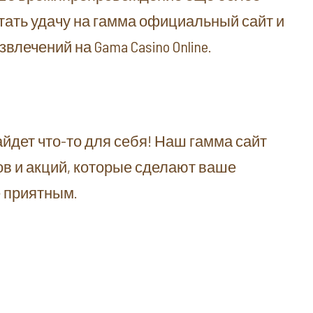
тать удачу на гамма официальный сайт и
лечений на Gama Casino Online.
найдет что-то для себя! Наш гамма сайт
в и акций, которые сделают ваше
 приятным.