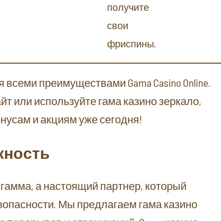
получите
свои
фриспины.
 всеми преимуществами Gama Casino Online.
т или используйте гама казино зеркало,
нусам и акциям уже сегодня!
жность
о гамма, а настоящий партнер, который
зопасности. Мы предлагаем гама казино