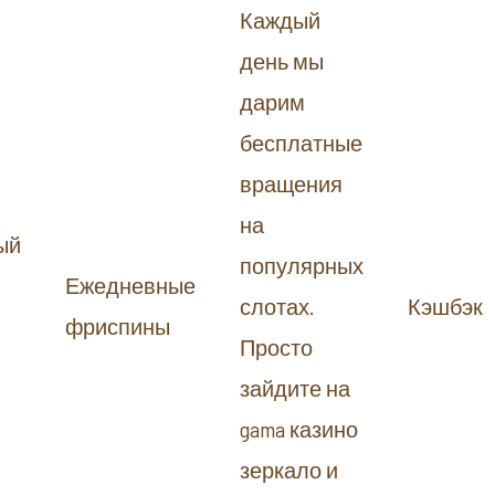
Каждый
день мы
дарим
бесплатные
вращения
на
ый
популярных
Ежедневные
слотах.
Кэшбэк
фриспины
Просто
зайдите на
gama казино
зеркало и