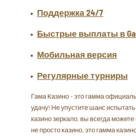
Поддержка 24/7
Быстрые выплаты в Gam
Мобильная версия
Регулярные турниры
Гама Казино – это гамма официаль
удачу! Не упустите шанс испытать
казино зеркало, вы всегда можете 
не просто казино, это гамма казино