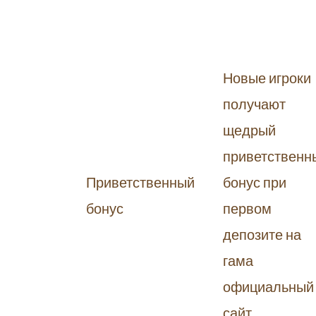
Новые игроки
получают
щедрый
приветственн
Приветственный
бонус при
бонус
первом
депозите на
гама
официальный
сайт.