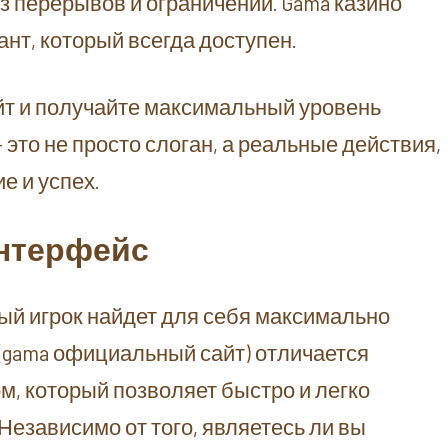
ез перерывов и ограничений. Gama казино
ант, который всегда доступен.
т и получайте максимальный уровень
– это не просто слоган, а реальные действия,
е и успех.
интерфейс
ждый игрок найдет для себя максимально
(gama официальный сайт) отличается
, который позволяет быстро и легко
Независимо от того, являетесь ли вы