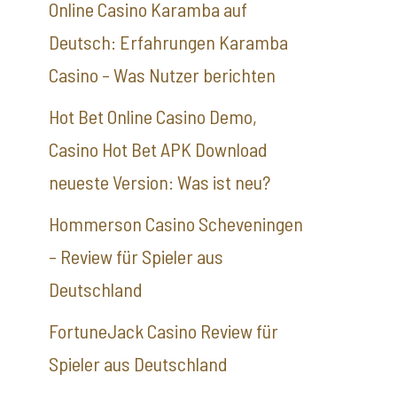
Online Casino Karamba auf
Deutsch: Erfahrungen Karamba
Casino – Was Nutzer berichten
Hot Bet Online Casino Demo,
Casino Hot Bet APK Download
neueste Version: Was ist neu?
Hommerson Casino Scheveningen
– Review für Spieler aus
Deutschland
FortuneJack Casino Review für
Spieler aus Deutschland