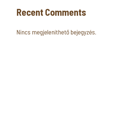
Recent Comments
Nincs megjeleníthető bejegyzés.