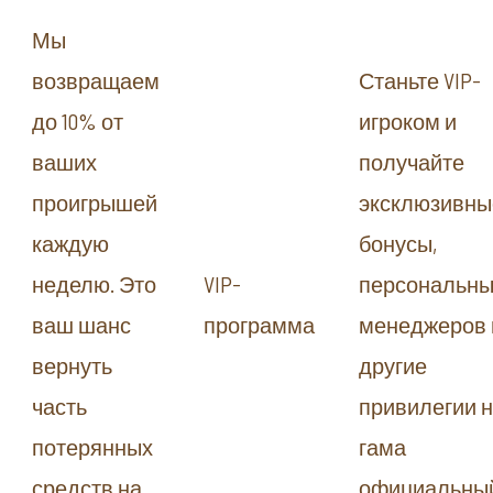
Мы
возвращаем
Станьте VIP-
до 10% от
игроком и
ваших
получайте
проигрышей
эксклюзивны
каждую
бонусы,
неделю. Это
VIP-
персональны
ваш шанс
программа
менеджеров 
вернуть
другие
часть
привилегии 
потерянных
гама
средств на
официальны