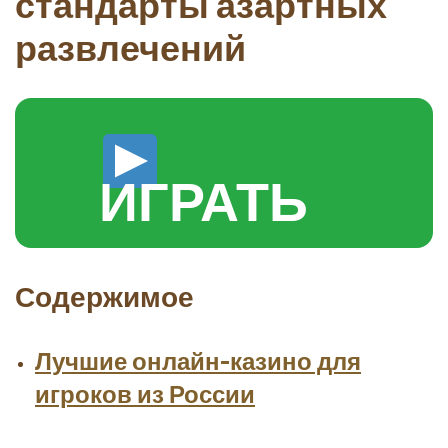
стандарты азартных
развлечений
ИГРАТЬ
Содержимое
Лучшие онлайн-казино для
игроков из России