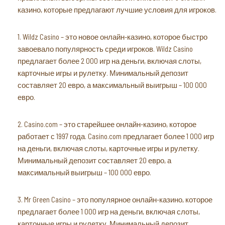
казино, которые предлагают лучшие условия для игроков.
1. Wildz Casino – это новое онлайн-казино, которое быстро
завоевало популярность среди игроков. Wildz Casino
предлагает более 2 000 игр на деньги, включая слоты,
карточные игры и рулетку. Минимальный депозит
составляет 20 евро, а максимальный выигрыш – 100 000
евро.
2. Casino.com – это старейшее онлайн-казино, которое
работает с 1997 года. Casino.com предлагает более 1 000 игр
на деньги, включая слоты, карточные игры и рулетку.
Минимальный депозит составляет 20 евро, а
максимальный выигрыш – 100 000 евро.
3. Mr Green Casino – это популярное онлайн-казино, которое
предлагает более 1 000 игр на деньги, включая слоты,
карточные игры и рулетку. Минимальный депозит