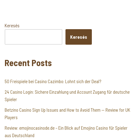
Keresés
Keresés
Recent Posts
50 Freispiele bei Casino Cazimbo: Lohnt sich der Deal?
24 Casino Login: Sichere Einzahlung und Account Zugang für deutsche
Spieler
Betzino Casino Sign Up Issues and How to Avoid Them — Review for UK
Players
Review: emojinocasinode.de – Ein Blick auf Emojino Casino für Spieler
aus Deutschland