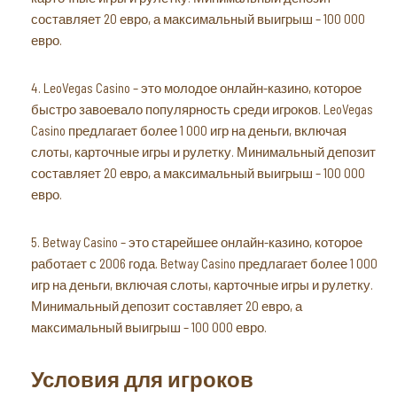
составляет 20 евро, а максимальный выигрыш – 100 000
евро.
4. LeoVegas Casino – это молодое онлайн-казино, которое
быстро завоевало популярность среди игроков. LeoVegas
Casino предлагает более 1 000 игр на деньги, включая
слоты, карточные игры и рулетку. Минимальный депозит
составляет 20 евро, а максимальный выигрыш – 100 000
евро.
5. Betway Casino – это старейшее онлайн-казино, которое
работает с 2006 года. Betway Casino предлагает более 1 000
игр на деньги, включая слоты, карточные игры и рулетку.
Минимальный депозит составляет 20 евро, а
максимальный выигрыш – 100 000 евро.
Условия для игроков