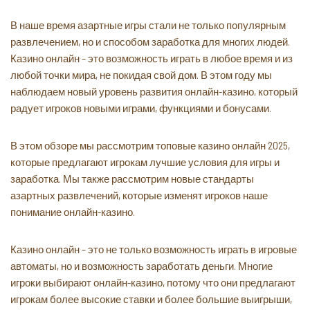
В наше время азартные игры стали не только популярным
развлечением, но и способом заработка для многих людей.
Казино онлайн – это возможность играть в любое время и из
любой точки мира, не покидая свой дом. В этом году мы
наблюдаем новый уровень развития онлайн-казино, который
радует игроков новыми играми, функциями и бонусами.
В этом обзоре мы рассмотрим топовые казино онлайн 2025,
которые предлагают игрокам лучшие условия для игры и
заработка. Мы также рассмотрим новые стандарты
азартных развлечений, которые изменят игроков наше
понимание онлайн-казино.
Казино онлайн – это не только возможность играть в игровые
автоматы, но и возможность заработать деньги. Многие
игроки выбирают онлайн-казино, потому что они предлагают
игрокам более высокие ставки и более большие выигрыши,