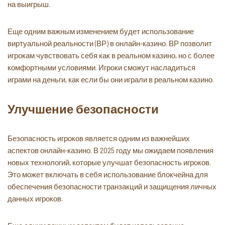
на выигрыш.
Еще одним важным изменением будет использование
виртуальной реальности (ВР) в онлайн-казино. ВР позволит
игрокам чувствовать себя как в реальном казино, но с более
комфортными условиями. Игроки сможут насладиться
играми на деньги, как если бы они играли в реальном казино.
Улучшение безопасности
Безопасность игроков является одним из важнейших
аспектов онлайн-казино. В 2025 году мы ожидаем появления
новых технологий, которые улучшат безопасность игроков.
Это может включать в себя использование блокчейна для
обеспечения безопасности транзакций и защищения личных
данных игроков.