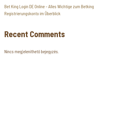
Bet King Login DE Online – Alles Wichtige zum Betking
Registrierungskonto im Überblick
Recent Comments
Nincs megjeleníthető bejegyzés.