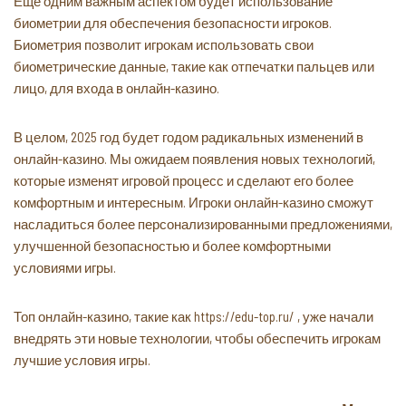
Еще одним важным аспектом будет использование
биометрии для обеспечения безопасности игроков.
Биометрия позволит игрокам использовать свои
биометрические данные, такие как отпечатки пальцев или
лицо, для входа в онлайн-казино.
В целом, 2025 год будет годом радикальных изменений в
онлайн-казино. Мы ожидаем появления новых технологий,
которые изменят игровой процесс и сделают его более
комфортным и интересным. Игроки онлайн-казино сможут
насладиться более персонализированными предложениями,
улучшенной безопасностью и более комфортными
условиями игры.
Топ онлайн-казино, такие как https://edu-top.ru/ , уже начали
внедрять эти новые технологии, чтобы обеспечить игрокам
лучшие условия игры.