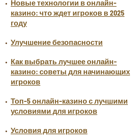
Новые технологии в онлайн-
казино: что ждет игроков в 2025
году
Улучшение безопасности
Как выбрать лучшее онлайн-
казино: советы для начинающих
игроков
Топ-5 онлайн-казино с лучшими
условиями для игроков
Условия для игроков