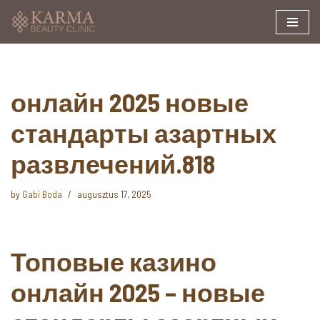
Skip
to
content
онлайн 2025 новые
стандарты азартных
развлечений.818
by
Gabi Boda
augusztus 17, 2025
Топовые казино
онлайн 2025 – новые