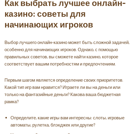
Как выбрать лучшее онлайн-
казино: советы для
начинающих игроков
Выбор лучшего онлайн-казино может быть сложной задачей,
особенно для начинающих игроков. Однако, с помощью
правильных советов, вы сможете найти казино, которое
соответствует вашим потребностям и предпочтениям.
Первым шагом является определение своих приоритетов.
Какой тип игр вам нравится? Играете ли вы на деньги или
только на фантазийные деньги? Какова ваша бюджетная
рамка?
Определите, какие игры вам интересны: слоты, игровые
автоматы, рулетка, блэкджек или другие?