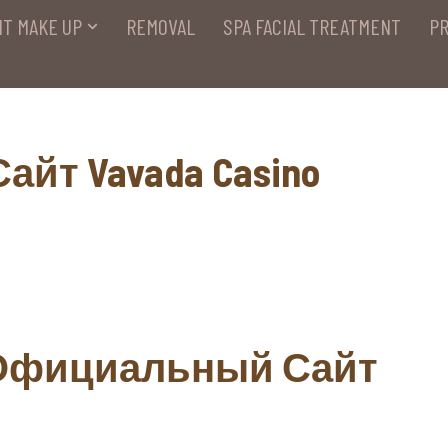
T MAKE UP
REMOVAL
SPA FACIAL TREATMENT
PR
йт Vavada Casino
 Официальный Сайт