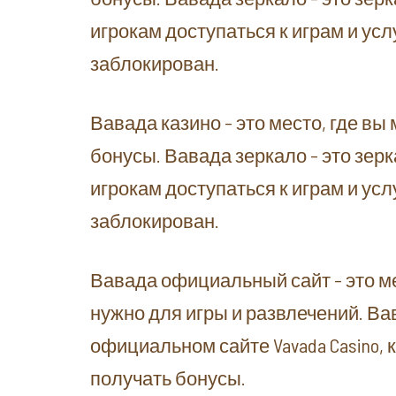
игрокам доступаться к играм и ус
заблокирован.
Вавада казино – это место, где вы
бонусы. Вавада зеркало – это зер
игрокам доступаться к играм и ус
заблокирован.
Вавада официальный сайт – это ме
нужно для игры и развлечений. Ва
официальном сайте Vavada Casino, 
получать бонусы.