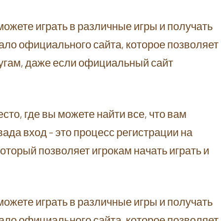
 можете играть в различные игры и получать
кало официального сайта, которое позволяет
лугам, даже если официальный сайт
сто, где вы можете найти все, что вам
вада вход – это процесс регистрации на
который позволяет игрокам начать играть и
 можете играть в различные игры и получать
кало официального сайта, которое позволяет