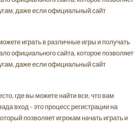
лугам, даже если официальный сайт
 можете играть в различные игры и получать
кало официального сайта, которое позволяет
лугам, даже если официальный сайт
сто, где вы можете найти все, что вам
вада вход – это процесс регистрации на
который позволяет игрокам начать играть и