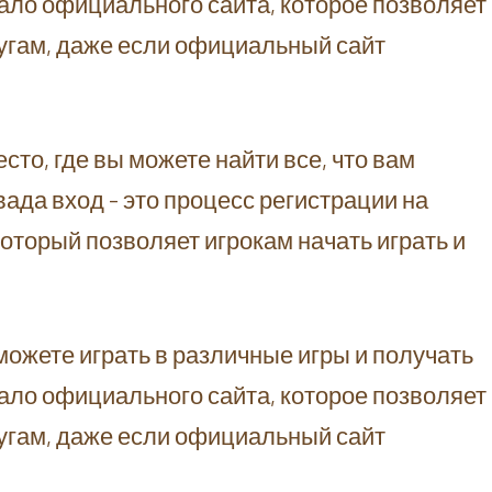
кало официального сайта, которое позволяет
лугам, даже если официальный сайт
сто, где вы можете найти все, что вам
вада вход – это процесс регистрации на
который позволяет игрокам начать играть и
 можете играть в различные игры и получать
кало официального сайта, которое позволяет
лугам, даже если официальный сайт