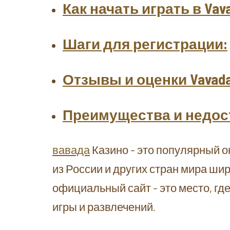
Как начать играть в Vava
Шаги для регистрации:
Отзывы и оценки Vavada
Преимущества и недоста
вавада
Казино – это популярный о
из России и других стран мира шир
официальный сайт – это место, где
игры и развлечений.