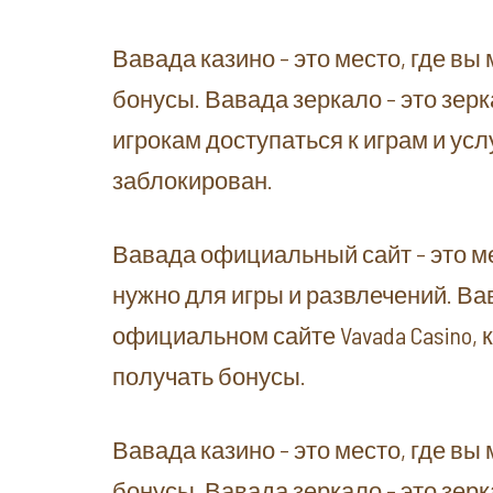
Вавада казино – это место, где вы
бонусы. Вавада зеркало – это зер
игрокам доступаться к играм и ус
заблокирован.
Вавада официальный сайт – это ме
нужно для игры и развлечений. Ва
официальном сайте Vavada Casino, 
получать бонусы.
Вавада казино – это место, где вы
бонусы. Вавада зеркало – это зер