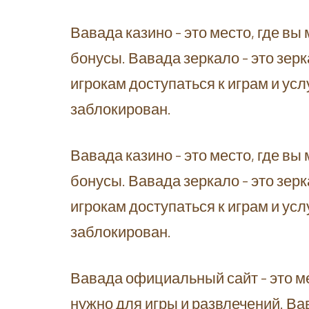
Вавада казино – это место, где вы
бонусы. Вавада зеркало – это зер
игрокам доступаться к играм и ус
заблокирован.
Вавада казино – это место, где вы
бонусы. Вавада зеркало – это зер
игрокам доступаться к играм и ус
заблокирован.
Вавада официальный сайт – это ме
нужно для игры и развлечений. Ва