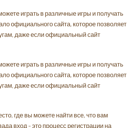
 можете играть в различные игры и получать
кало официального сайта, которое позволяет
лугам, даже если официальный сайт
 можете играть в различные игры и получать
кало официального сайта, которое позволяет
лугам, даже если официальный сайт
сто, где вы можете найти все, что вам
вада вход – это процесс регистрации на