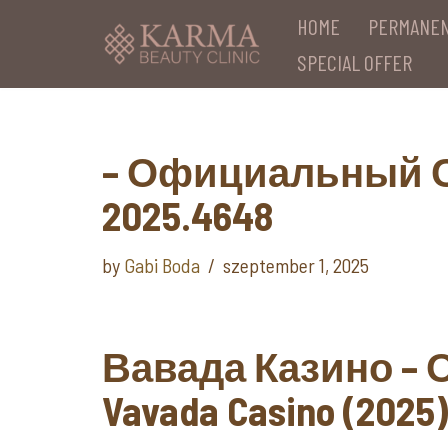
HOME
PERMANEN
Skip
SPECIAL OFFER
to
content
– Официальный Са
2025.4648
by
Gabi Boda
szeptember 1, 2025
Вавада Казино –
Vavada Casino (2025)