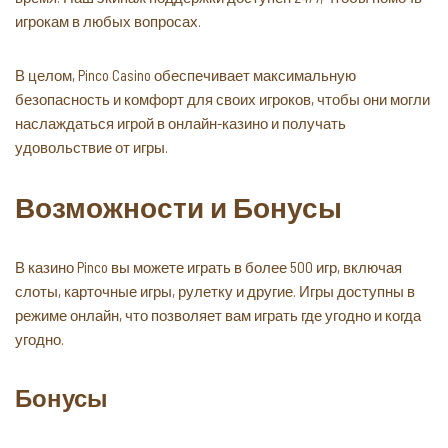
игрокам в любых вопросах.
В целом, Pinco Casino обеспечивает максимальную
безопасность и комфорт для своих игроков, чтобы они могли
наслаждаться игрой в онлайн-казино и получать
удовольствие от игры.
Возможности и Бонусы
В казино Pinco вы можете играть в более 500 игр, включая
слоты, карточные игры, рулетку и другие. Игры доступны в
режиме онлайн, что позволяет вам играть где угодно и когда
угодно.
Бонусы