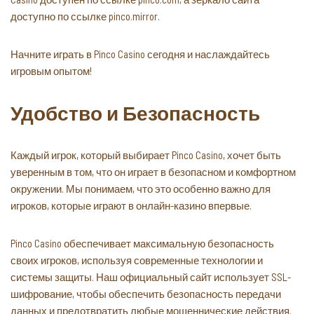
доступно по ссылке pinco.mirror.
Начните играть в Pinco Casino сегодня и наслаждайтесь
игровым опытом!
Удобство и Безопасность
Каждый игрок, который выбирает Pinco Casino, хочет быть
уверенным в том, что он играет в безопасном и комфортном
окружении. Мы понимаем, что это особенно важно для
игроков, которые играют в онлайн-казино впервые.
Pinco Casino обеспечивает максимальную безопасность
своих игроков, используя современные технологии и
системы защиты. Наш официальный сайт использует SSL-
шифрование, чтобы обеспечить безопасность передачи
данных и предотвратить любые мошеннические действия.