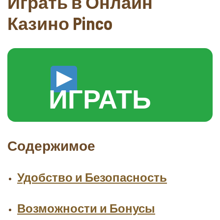
Играть в Онлайн
Казино Pinco
ИГРАТЬ
Содержимое
Удобство и Безопасность
Возможности и Бонусы