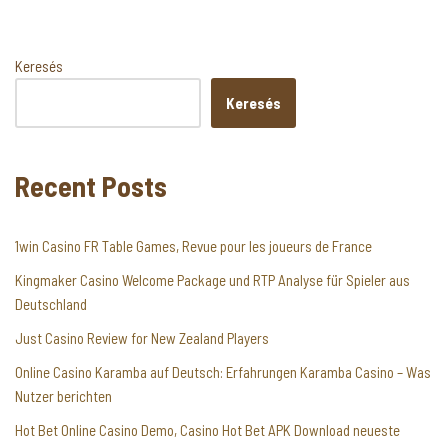
Keresés
Keresés
Recent Posts
1win Casino FR Table Games, Revue pour les joueurs de France
Kingmaker Casino Welcome Package und RTP Analyse für Spieler aus
Deutschland
Just Casino Review for New Zealand Players
Online Casino Karamba auf Deutsch: Erfahrungen Karamba Casino – Was
Nutzer berichten
Hot Bet Online Casino Demo, Casino Hot Bet APK Download neueste