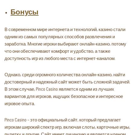
Бонусы
В современном мире интернета и технологий, казино стали
одним из самых популярных способов развлечения и
заработка. Многие игроки выбирают онлайн-казино, потому
что они обеспечивают комфорт и удобство, а также
доступность игр из любого места с интернет-каналом.
Однако, среди огромного количества онлайн-казино, найти
достоверный и надежный сайт может быть сложной задачей.
В этом случае, Pinco Casino является одним из лучших
вариантов для игроков, ищущих безопасное и интересное
игровое опыта.
Pinco Casino – это официальный сайт, который предлагает
игрокам широкий спектр игр, включая слоты, карточные игры,
рулетку и другие. Сайт имеет лицензию и является членом